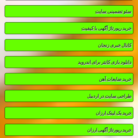
سئو تضمینی سایت
خرید رپورتاژ آگهی با کیفیت
کانال خبری زنجان
دانلود بازی کانتر برای اندروید
خرید ضایعات آهن
طراحی سایت در اردبیل
خرید بک لینک ارزان
خرید رپورتاژ آگهی ارزان