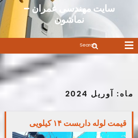
Ski
سایت مهندسی عمران –
t
نماشون
conten
Search
Open
Menu
for:
ماه:
آوریل 2024
قیمت لوله داربست ۱۴ کیلویی