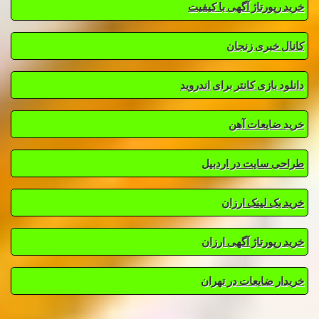
خرید رپورتاژ آگهی با کیفیت
کانال خبری زنجان
دانلود بازی کانتر برای اندروید
خرید ضایعات آهن
طراحی سایت در اردبیل
خرید بک لینک ارزان
خرید رپورتاژ آگهی ارزان
خریدار ضایعات در تهران