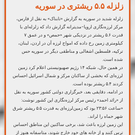
زلزله ۵.۵ ریشتری در سوریه
زلزله شدید در سوریه به گزارش «تابناک» به نقل از فارس،
مرکز لرزه‌نگاری اروپا-مدیترانه گزارش داد که زلزله‌ای با
قدرت ۵.۶ ریشتر در نزدیکی شهر «حمص» و در عمق ۷
کیلومتری زمین رخ داده که امواج لرزه آن در اردن، لبنان،
ترکیه، فلسطین اشغالی و مناطقی دیگر در سوریه حس
شده است.
در همین حال، شبکه ۱۴ رژیم صهیونیستی اعلام کرد زمین
لرزه‌ای که بخشی از ساکنان مرکز و شمال اسرائیل احساس
کردند ۵.۴ ریشتر بوده است.
در ادامه، دقایقی بعد، خبرگزاری دولتی کشور سوریه به نقل
از «رائد احمد» رئیس مرکز لرزه‌نگاری این کشور نوشت:
«ساعت ۲۳:۵۶ بود که زمین‌لرزه‌ای به قدرت ۵.۵ ریشتر شرق
شهر حماه را لراند..
این زمین لرزه باعث شد، برخی ساکنین این مناطق احساس
ترس کنند و از خانه های خود خارج شوند، متاسفانه هنوز از