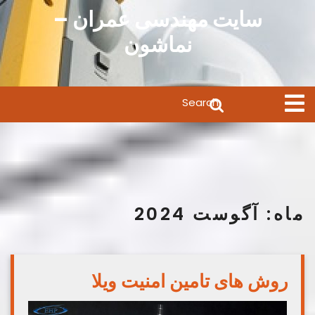
Ski
سایت مهندسی عمران –
t
نماشون
conten
Search
Open
Menu
for:
ماه:
آگوست 2024
روش های تامین امنیت ویلا