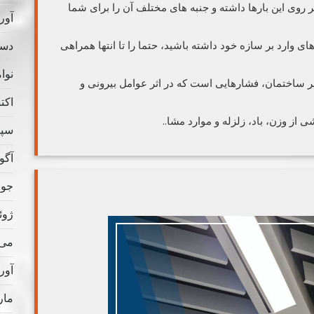
ر روی این بارها داشته و جنبه های مختلف آن را برای شما
آوریل
دسامب
ی وارد بر سازه خود داشته باشید، حتما را تا انتها همراهی
نوامب
 بر ساختمان، فشارهایی است که در اثر عوامل بیرونی و
اکتبر 
 از وزن، باد، زلزله و موارد مشا..
سپتام
آگوس
جولای
ژوئن 
می 022
آوریل
مارس