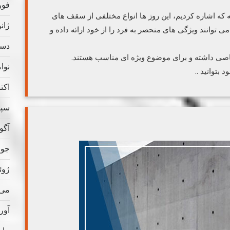
فوریه
ه اشاره کردیم، این روز ها انواع مختلفی از سقف های
ژانویه
ی توانند ویژگی های منحصر به فرد را از خود ارائه داده و
دسامب
صی داشته و برای موضوع ویژه ای مناسب هستند.
نوامب
 بتوانید ..
اکتبر 
سپتام
آگوس
جولای
ژوئن 
می 020
آوریل