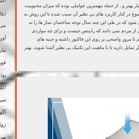
اکتبر 
ر بهتر و… از جمله مهمترین عواملی بوده که میزان محبوبیت
ژوئن 
وع در کنار کاربرد های بی نظیر آن سبب شده تا این روش به
بدل شود که در طی این چند سال توجه ساختمان ساز ها را به
می 025
ز مردم نمی دانند که رابیتس چیست و برای چه مواردی
آوریل
 تا مرور واضحی بر روی این فاکتور داشته و جنبه های
مایل دارید تا با ماهیت این تکنیک بی نظیر آشنا شوید، بهتر
مارس
فوریه
نوامب
اکتبر 
سپتام
آگوس
ژوئن 
می 024