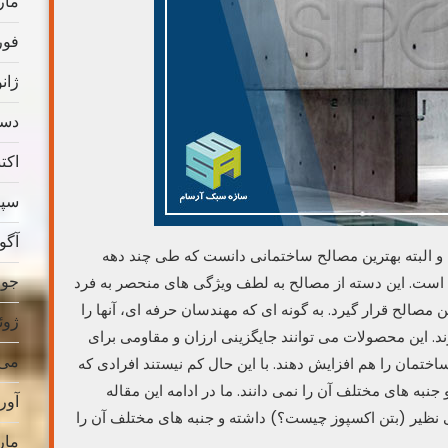
مارس
فوریه
ژانویه
دسامب
اکتبر 
سپتام
آگوس
و البته بهترین مصالح ساختمانی دانست که طی چند دهه
جولای
 است. این دسته از مصالح به لطف ویژگی های منحصر به فرد
ن مصالح قرار گیرد. به گونه ای که مهندسان حرفه ای، آنها را
ژوئن 
. این محصولات می توانند جایگزینی ارزان و مقاومی برای
می 019
تمان را هم افزایش دهند. با این حال کم نیستند افرادی که
نبه های مختلف آن را نمی دانند. ما در ادامه این مقاله
آوریل
نظیر (بتن اکسپوز چیست؟) داشته و جنبه های مختلف آن را
مارس