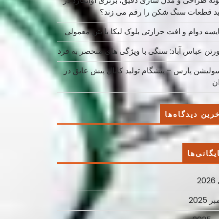
نه طراحی و مدل سازی دقیق، برتری آوانگارد در
ید قطعات سنگ شکن را رقم می زند؟
یسه دوام و افت حرارتی بلوک لیکا با بتن معمولی
ورتن عباس آباد: سنگی با ویژگی های منحصر به فرد
سولیشن پارس – پیشگام تولید کانال پیش عایق در
ان
رین دیدگاه‌ها
یگانی‌ها
2
ر 2025