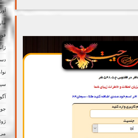
آوریل
مارس
فوریه
ژانویه
دسامب
نوامب
سپتام
آگوس
جولای
ژوئن 
می 023