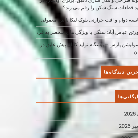
نه طراحی و مدل سازی دقیق، برتری آوانگارد در
ید قطعات سنگ شکن را رقم می زند؟
یسه دوام و افت حرارتی بلوک لیکا با بتن معمولی
ورتن عباس آباد: سنگی با ویژگی های منحصر به فرد
سولیشن پارس – پیشگام تولید کانال پیش عایق در
ان
رین دیدگاه‌ها
یگانی‌ها
2
ر 2025