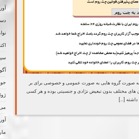
آوریل
دسامب
نوامب
اکتبر 
سپتام
آگوس
جولای
 به صورت گروه هایی به صورت عمومی و خصوصی برای بر
ن های مختلف بدون تبعیض نژادی و جنسیتی بوده و هر کسی
ژوئن 
 داشته […]
می 022
آوریل
مارس