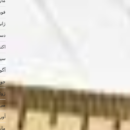
مارس
فوریه
ژانویه
دسامب
اکتبر 
سپتام
آگوس
جولای
ژوئن 
می 019
آوریل
مارس