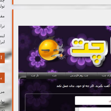
چگو
تول
مقا
ترا
این
ایر
آخ
با
می 026
نوامب