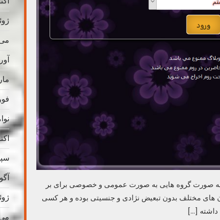
اکتبر 
ژوئن 
می 025
آوریل
مارس
فوریه
نوامب
اکتبر 
سپتام
آگوس
 به صورت گروه هایی به صورت عمومی و خصوصی برای بر
ژوئن 
ن های مختلف بدون تبعیض نژادی و جنسیتی بوده و هر کسی
 داشته […]
می 024