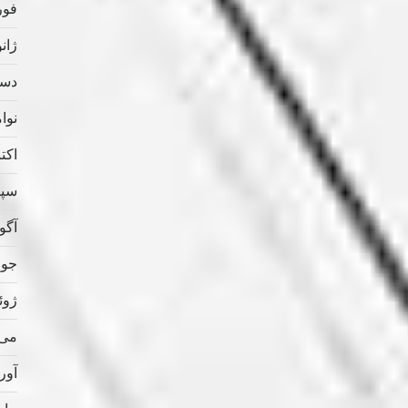
فوریه
ژانویه
دسامب
نوامب
اکتبر 
سپتام
آگوس
جولای
ژوئن 
می 020
آوریل