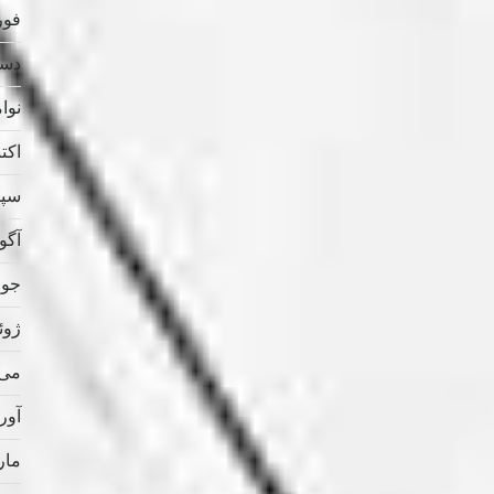
فوریه
دسامب
نوامب
اکتبر 
سپتام
آگوس
جولای
ژوئن 
می 021
آوریل
مارس