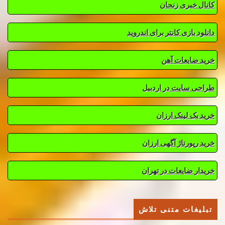
کانال خبری زنجان
دانلود بازی کانتر برای اندروید
خرید ضایعات آهن
طراحی سایت در اردبیل
خرید بک لینک ارزان
خرید رپورتاژ آگهی ارزان
خریدار ضایعات در تهران
تبلیغات متنی تلاش