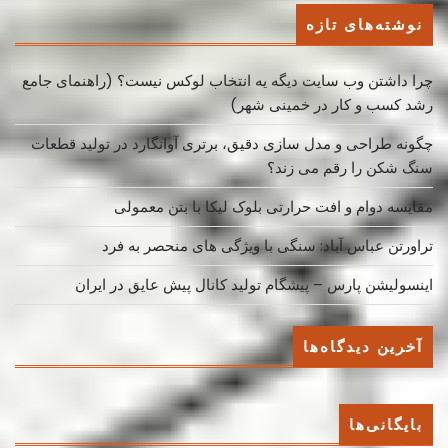
نوشته‌های تازه
چرا داشتن وب سایت دیگه یه انتخاب لوکس نیست؟ (راهنمای جامع
رشد کسب ‌و کار در خمینی ‌شهر)
چگونه طراحی و مدل سازی دقیق، برتری آوانگارد در تولید قطعات
سنگ شکن را رقم می زند؟
مقایسه دوام و افت حرارتی بلوک لیکا با بتن معمولی
تراورتن عباس آباد: سنگی با ویژگی های منحصر به فرد
اینسولیشن پارس – پیشگام تولید کانال پیش عایق در ایران
آخرین دیدگاه‌ها
بایگانی‌ها