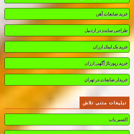
خرید ضایعات آهن
طراحی سایت در اردبیل
خرید بک لینک ارزان
خرید رپورتاژ آگهی ارزان
خریدار ضایعات در تهران
تبلیغات متنی تلاش
اکسیر یاب