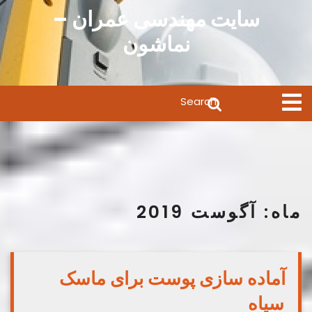
Ski
سایت مهندسی عمران –
t
نماشون
conten
Search
Open
Menu
for:
ماه:
آگوست 2019
آماده سازی پوست برای ماسک
سیاه