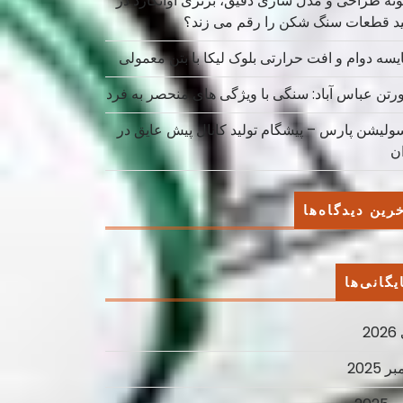
نه طراحی و مدل سازی دقیق، برتری آوانگارد در
ید قطعات سنگ شکن را رقم می زند؟
یسه دوام و افت حرارتی بلوک لیکا با بتن معمولی
ورتن عباس آباد: سنگی با ویژگی های منحصر به فرد
سولیشن پارس – پیشگام تولید کانال پیش عایق در
ان
رین دیدگاه‌ها
یگانی‌ها
2
ر 2025