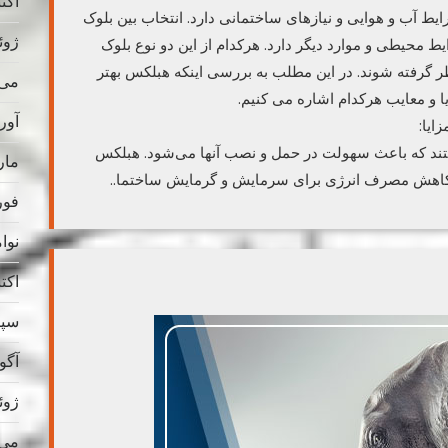
اکتبر 
ط آب و هوایی و نیازهای ساختمانی دارد. انتخاب بین بلوک
ژوئن 
 محیطی و موارد دیگر دارد. هرکدام از این دو نوع بلوک
ظر گرفته شوند. در این مطلب به بررسی اینکه هبلکس بهتر
می 025
ا و معایب هرکدام اشاره می‌ کنیم.
آوریل
ایا:
تند که باعث سهولت در حمل و نصب آنها می‌شود. هبلکس
مارس
ه کاهش مصرف انرژی برای سرمایش و گرمایش ساختما..
فوریه
نوامب
اکتبر 
سپتام
آگوس
ژوئن 
می 024