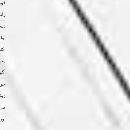
فوریه
ژانویه
دسامب
نوامب
اکتبر 
سپتام
آگوس
جولای
ژوئن 
می 020
آوریل