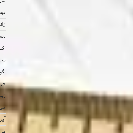
مارس
فوریه
ژانویه
دسامب
اکتبر 
سپتام
آگوس
جولای
ژوئن 
می 019
آوریل
مارس