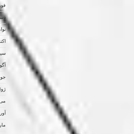
فوریه
دسامب
نوامب
اکتبر 
سپتام
آگوس
جولای
ژوئن 
می 021
آوریل
مارس