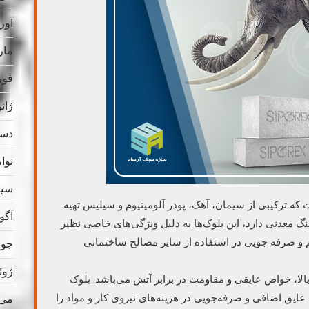
آوریل
مارس
فوریه
ژانویه
دسامب
نوامب
سپتام
 ترکیبی از سیمان، آهک، پودر آلومینیوم و سیلیس تهیه
آگوس
 معدنی دارد، این بلوک‌ها به دلیل ویژگی‌های خاصی نظیر
م و صرفه جویی در استفاده از سایر مصالح ساختمانی
جولای
ژوئن 
ا، خواص عایقی و مقاومت در برابر آتش می‌باشد. بلوک
یق اضافی و صرفه‌جویی در هزینه‌های نیروی کار و مواد را
می 023