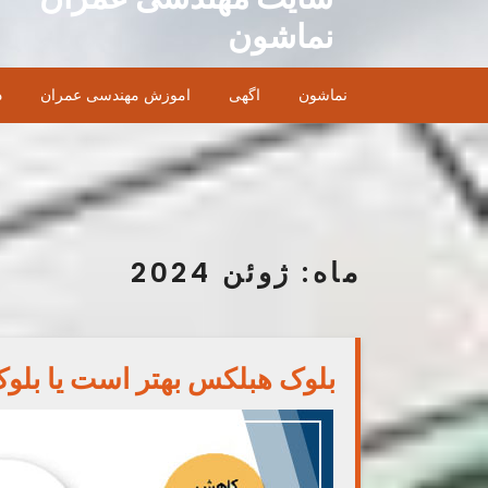
Ski
نماشون
t
conten
نماشون
اگهی
اموزش مهندسی عمران
د
ماه:
ژوئن 2024
بلوک هبلکس بهتر است یا بلو