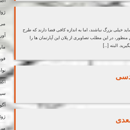
اکتبر 
ژوئن 
می 025
د خیلی بزرگ نباشند، اما به اندازه کافی فضا دارند که طرح
آوریل
 منظور، در این مطلب تصاویری از پلان این آپارتمان ها را
یرید. البته […]
مارس
فوریه
نوامب
دسی
اکتبر 
سپتام
آگوس
ژوئن 
بعدی
می 024