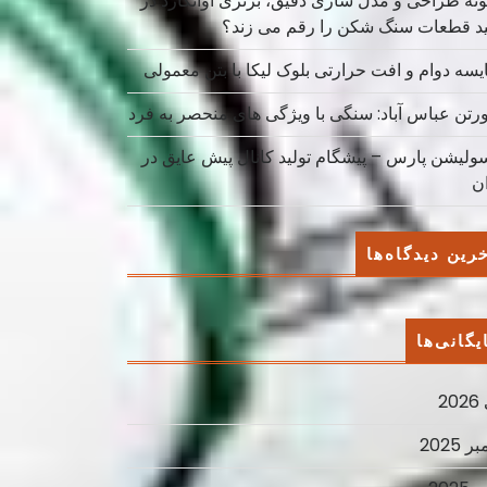
نه طراحی و مدل سازی دقیق، برتری آوانگارد در
ید قطعات سنگ شکن را رقم می زند؟
یسه دوام و افت حرارتی بلوک لیکا با بتن معمولی
ورتن عباس آباد: سنگی با ویژگی های منحصر به فرد
سولیشن پارس – پیشگام تولید کانال پیش عایق در
ان
رین دیدگاه‌ها
یگانی‌ها
2
ر 2025