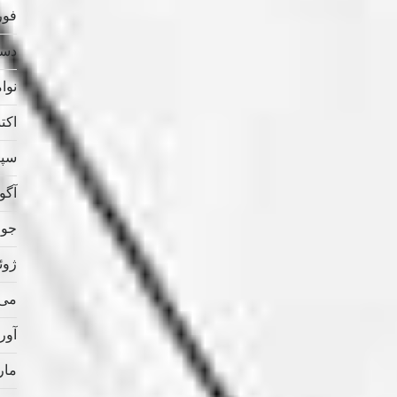
فوریه
دسامب
نوامب
اکتبر 
سپتام
آگوس
جولای
ژوئن 
می 021
آوریل
مارس