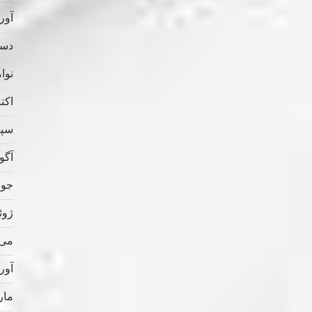
آوریل
دسامب
نوامب
اکتبر 
سپتام
آگوس
جولای
ژوئن 
می 022
آوریل
مارس