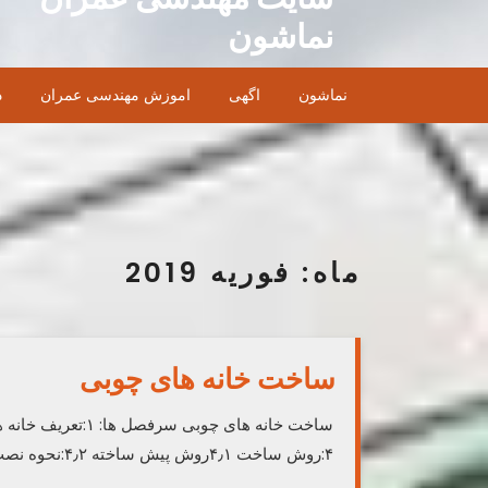
Ski
نماشون
t
conten
نماشون
اگهی
اموزش مهندسی عمران
د
ماه:
فوریه 2019
ساخت خانه های چوبی
۴:روش ساخت ۴٫۱روش پیش ساخته ۴٫۲:نحوه نصب بقیه متن در ادامه مطلب