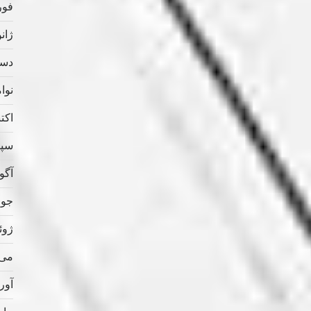
فوریه
ژانویه
دسامب
نوامب
اکتبر 
سپتام
آگوس
جولای
ژوئن 
می 020
آوریل