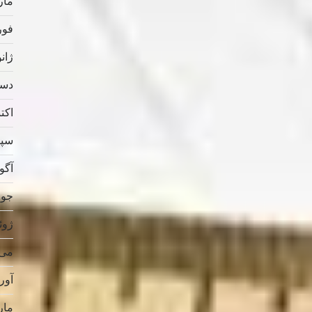
مارس
فوریه
ژانویه
دسامب
اکتبر 
سپتام
آگوس
جولای
ژوئن 
می 019
آوریل
مارس