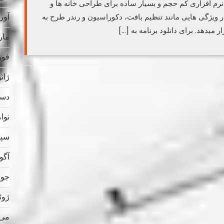
انلود برنامه نقشه کشی سه بعدی DreamPlan نرم افزاری کم حجم و بسیار ساده برای طراحی خانه ها و
آوریل
 ویژگی هایی مانند تنظیم بافت، دکوراسیون و رندر طرح به
 میدهد. برای دانلود برنامه به […]
مارس
فوریه
ژانویه
دسامب
نوامب
سپتام
آگوس
جولای
ژوئن 
می 023