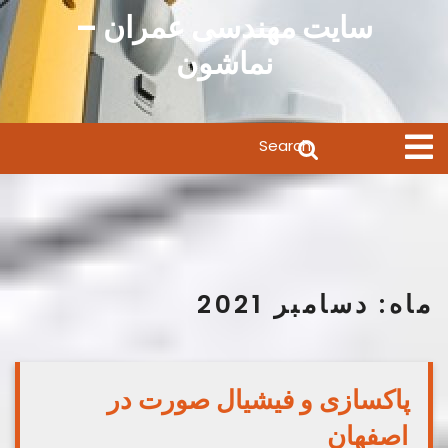
Ski
سایت مهندسی عمران –
t
نماشون
conten
Search
Open
Menu
for:
ماه:
دسامبر 2021
پاکسازی و فیشیال صورت در
اصفهان