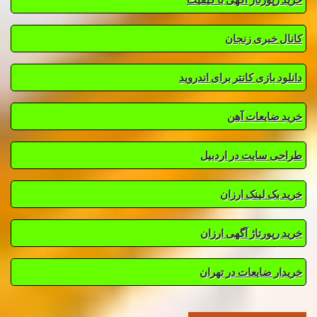
کانال خبری زنجان
دانلود بازی کانتر برای اندروید
خرید ضایعات آهن
طراحی سایت در اردبیل
خرید بک لینک ارزان
خرید رپورتاژ آگهی ارزان
خریدار ضایعات در تهران