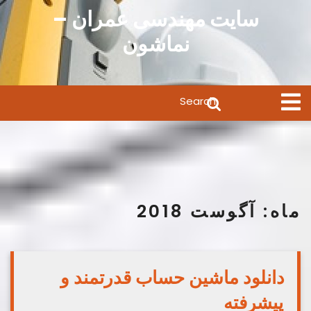
Ski
سایت مهندسی عمران –
t
نماشون
conten
Search
Open
Menu
for:
ماه:
آگوست 2018
دانلود ماشین حساب قدرتمند و
پیشرفته