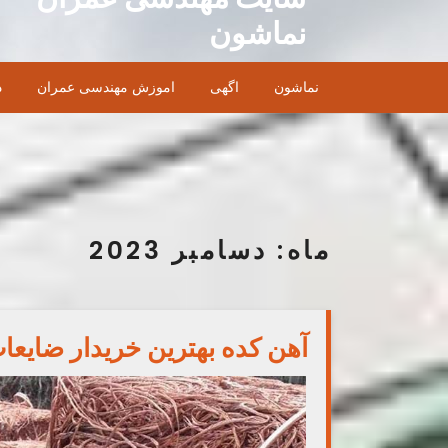
Ski
نماشون
t
conten
نماشون
اگهی
اموزش مهندسی عمران
د
ماه:
دسامبر 2023
آهن کده بهترین خریدار ضایعا