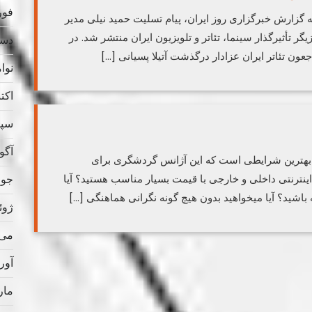
فوریه
 به گزارش خبرگزاری روز ایران، پیام تسلیت حمید نیلی مدیر
گر تأثیرگذار سینما، تئاتر و تلویزیون ایران منتشر شد. در
دسامب
اجعون تئاتر ایران عزادار درگذشت آتیلا پسیانی […]
نوامب
اکتبر 
سپتام
آگوس
، بهترین شرایطی است که این آژانس گردشگری برای
جولای
اینترنتی داخلی و خارجی با قیمت بسیار مناسب هستید؟ آیا
باشید؟ آیا میخواهید بدون هیچ گونه نگرانی هماهنگی […]
ژوئن 
می 021
آوریل
مارس