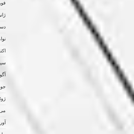
فوریه
ژانویه
دسامب
نوامب
اکتبر 
سپتام
آگوس
جولای
ژوئن 
می 020
آوریل