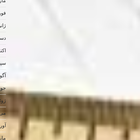
مارس
فوریه
ژانویه
دسامب
اکتبر 
سپتام
آگوس
جولای
ژوئن 
می 019
آوریل
مارس