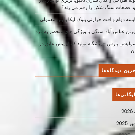
نه طراحی و مدل سازی دقیق، برتری آوانگارد در
ید قطعات سنگ شکن را رقم می زند؟
یسه دوام و افت حرارتی بلوک لیکا با بتن معمولی
ورتن عباس آباد: سنگی با ویژگی های منحصر به فرد
سولیشن پارس – پیشگام تولید کانال پیش عایق در
ان
رین دیدگاه‌ها
یگانی‌ها
2
ر 2025