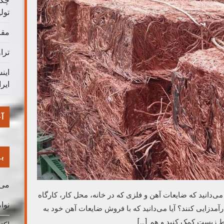
چگو
تول
مقا
ترا
این
ایر
آخ
با
می 026
می‌دانید که ضایعات آهن و فلزی که در خانه، محل کار، کارگاه
نوامب
آمدزایی کنند؟ آیا می‌دانید که با فروش ضایعات آهن خود به
یط زیست کمک کنید و هم […]