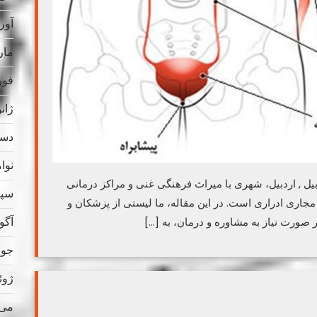
آوریل
مارس
فوریه
ژانویه
دسامب
نوامب
بیل , اردبیل، شهری با میراث فرهنگی غنی و مراکز درمانی
سپتام
جاری ادراری است. در این مقاله، ما لیستی از پزشکان و
آگوس
در صورت نیاز به مشاوره و درمان، به […]
جولای
ژوئن 
می 023