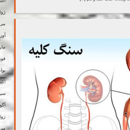
اکتبر 
ژوئن 
می 025
آوریل
مارس
فوریه
نوامب
اکتبر 
سپتام
آگوس
ژوئن 
می 024