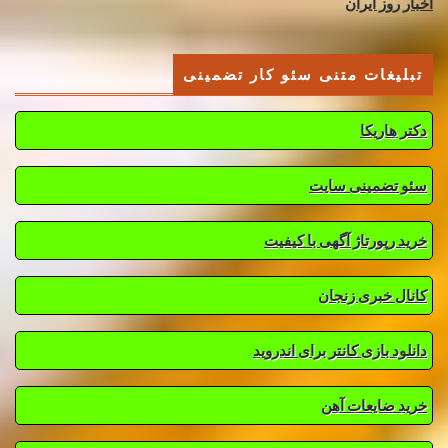
اخبار روز ایران
تبلیغات متنی سئو کار تضمینی
دکتر هاریکا
سئو تضمینی سایت
خرید رپورتاژ آگهی با کیفیت
کانال خبری زنجان
دانلود بازی کانتر برای اندروید
خرید ضایعات آهن