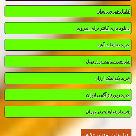
کانال خبری زنجان
دانلود بازی کانتر برای اندروید
خرید ضایعات آهن
طراحی سایت در اردبیل
خرید بک لینک ارزان
خرید رپورتاژ آگهی ارزان
خریدار ضایعات در تهران
تبلیغات متنی تلاش