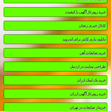
خرید رپورتاژ آگهی با کیفیت
کانال خبری زنجان
دانلود بازی کانتر برای اندروید
خرید ضایعات آهن
طراحی سایت در اردبیل
خرید بک لینک ارزان
خرید رپورتاژ آگهی ارزان
خریدار ضایعات در تهران