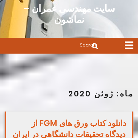
Ski
سایت مهندسی عمران –
t
نماشون
conten
Search
Open
Menu
for:
ماه:
ژوئن 2020
دانلود کتاب ورق های FGM از
دیدگاه تحقیقات دانشگاهی در ایران