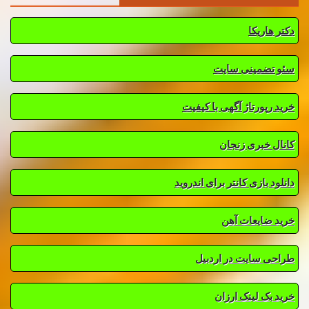
دکتر هاریکا
سئو تضمینی سایت
خرید رپورتاژ آگهی با کیفیت
کانال خبری زنجان
دانلود بازی کانتر برای اندروید
خرید ضایعات آهن
طراحی سایت در اردبیل
خرید بک لینک ارزان