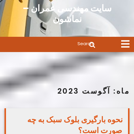
Ski
سایت مهندسی عمران –
t
نماشون
conten
Search
Open
Menu
for:
ماه:
آگوست 2023
نحوه بارگیری بلوک سبک به چه
صورت است؟