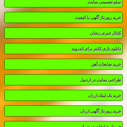
سئو تضمینی سایت
خرید رپورتاژ آگهی با کیفیت
کانال خبری زنجان
دانلود بازی کانتر برای اندروید
خرید ضایعات آهن
طراحی سایت در اردبیل
خرید بک لینک ارزان
خرید رپورتاژ آگهی ارزان
خریدار ضایعات در تهران