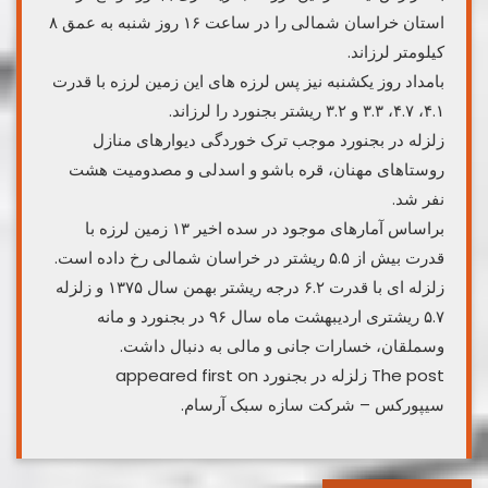
استان خراسان شمالی را در ساعت ۱۶ روز شنبه به عمق ۸
کیلومتر لرزاند.
بامداد روز یکشنبه نیز پس لرزه های این زمین لرزه با قدرت
۴.۱، ۴.۷، ۳.۳ و ۳.۲ ریشتر بجنورد را لرزاند.
زلزله در بجنورد موجب ترک خوردگی دیوارهای منازل
روستاهای مهنان، قره باشو و اسدلی و مصدومیت هشت
نفر شد.
براساس آمارهای موجود در سده اخیر ۱۳ زمین لرزه با
قدرت بیش از ۵.۵ ریشتر در خراسان شمالی رخ داده است.
زلزله ای با قدرت ۶.۲ درجه ریشتر بهمن سال ۱۳۷۵ و زلزله
۵.۷ ریشتری اردیبهشت ماه سال ۹۶ در بجنورد و مانه
وسملقان، خسارات جانی و مالی به دنبال داشت.
The post زلزله در بجنورد appeared first on
سیپورکس – شرکت سازه سبک آرسام.