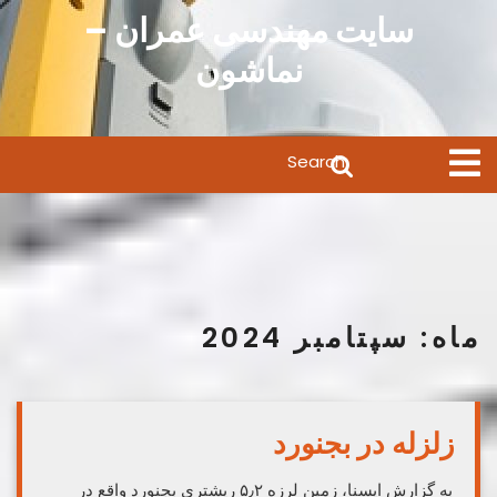
Ski
سایت مهندسی عمران –
t
نماشون
conten
Search
Open
Menu
for:
ماه:
سپتامبر 2024
زلزله در بجنورد
به گزارش ایسنا، زمین لرزه ۵٫۲ ریشتری بجنورد واقع در