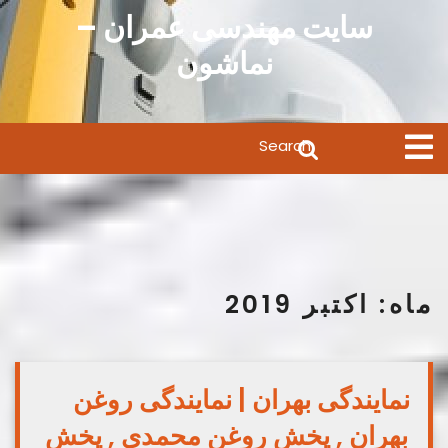
Ski
سایت مهندسی عمران –
t
نماشون
conten
Search
Open
Menu
for:
ماه:
اکتبر 2019
نمایندگی بهران | نمایندگی روغن
بهران , پخش روغن محمدی , پخش