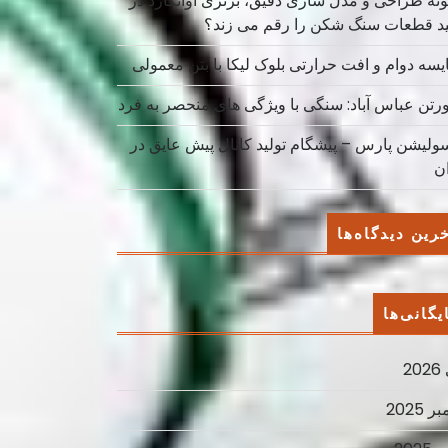
نه طراحی و مدل سازی دقیق، برتری آوانگارد در
ید قطعات سنگ شکن را رقم می زند؟
یسه دوام و افت حرارتی بلوک لیکا با بتن معمولی
ورتن عباس آباد: سنگی با ویژگی های منحصر به فرد
سولیشن پارس – پیشگام تولید کانال پیش عایق در
ان
رین دیدگاه‌ها
یگانی‌ها
2
ر 2025