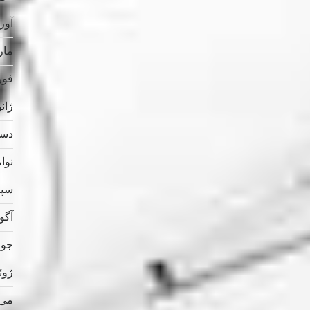
آوریل
مارس
فوریه
ژانویه
دسامب
نوامب
سپتام
آگوس
جولای
ژوئن 
می 023