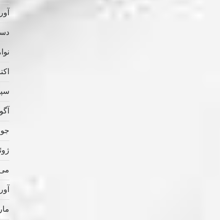
آوریل
دسامب
نوامب
اکتبر 
سپتام
آگوس
جولای
ژوئن 
می 022
آوریل
مارس