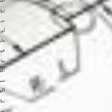
اکتبر 
ژوئن 
می 025
آوریل
مارس
فوریه
نوامب
اکتبر 
سپتام
آگوس
ژوئن 
می 024