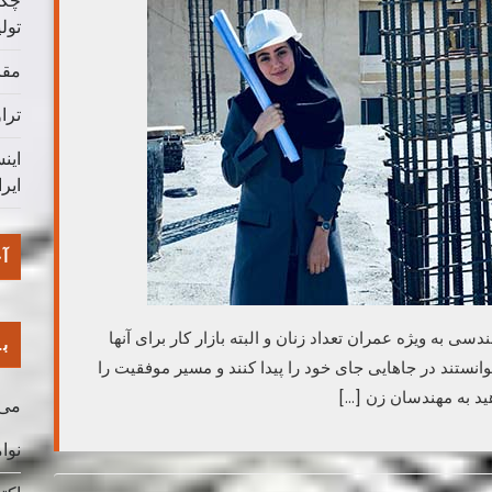
چگو
تول
مقا
ترا
این
ایر
آخ
 به ویژه عمران تعداد زنان و البته بازار کار برای آنها
با
انستند در جاهایی جای خود را پیدا کنند و مسیر موفقیت را
ید به مهندسان زن […]
می 026
نوامب