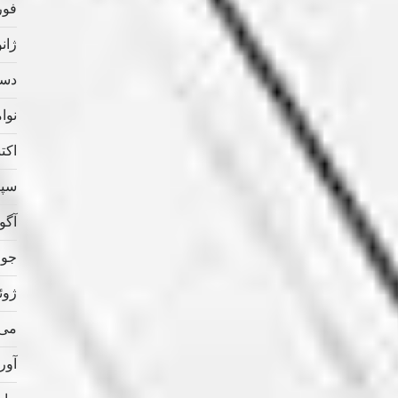
فوریه
ژانویه
دسامب
نوامب
اکتبر 
سپتام
آگوس
جولای
ژوئن 
می 020
آوریل