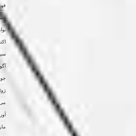
فوریه
دسامب
نوامب
اکتبر 
سپتام
آگوس
جولای
ژوئن 
می 021
آوریل
مارس