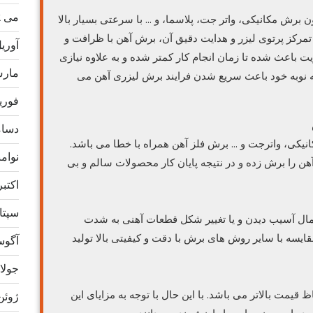
می 2022
 برش مکانیکی، واتر جت، پلاسما، و … با سرعتی بسیار بالا
مرکز پرتوی لیزر و هدایت دقیق آن، برش آهن با ظرافت و
آوریل 2
ت باعث شده تا زمان انجام کار کمتر شده و به علاوه نیازی
مارس 2
 به نوبه خود باعث سریع شدن فرایند برش لیزری آهن می
فوریه 2
دسامبر
انیکی، واترجت و … برش فلز آهن همراه با خطا می باشد.
نوامبر 
آهن را برش زده و در نتیجه پایان کار محصولات سالم و بی
اکتبر 21
سپتامب
حتمال آسیب دیدن و یا تغییر شکل قطعات آهنی به شدت
ایسه با سایر روش های برش با دقت و کیفیتی بالا تولید
آگوست 
جولای 1
قیمت بالاتر می باشد. با این حال با توجه به مزایای این
ژوئن 21