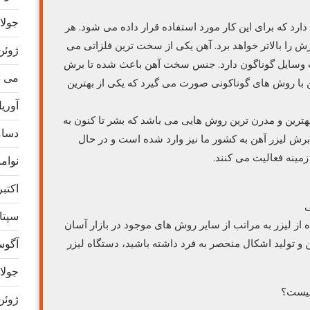
جولای 3
رد که برای این کار مورد استفاده قرار داده می شود. هر
ش را بالاتر خواهد برد. آهن یکی از سخت ترین فلزاتی می
ژوئن 23
اخت وسایل گوناگون دارد. جنس سخت آهن باعث شده تا برش
می 2023
 با روش های گوناکونی صورت می گیرد که یکی از بهترین
آوریل 3
 بهترین و مدرن ترین روش هایی می باشد که بشر تا کنون به
دسامبر
رش لیزر آهن به کشور ما نیز وارد شده است و در حال
مینه فعالیت می کنند.
نوامبر 
اکتبر 22
سپتامب
 لیزر به مراتب از سایر روش های موجود در بازار آسان
آگوست 
و تولید اشکال منحصر به فرد داشته باشید، دستگاه لیزر
جولای 2
چیست؟
ژوئن 22