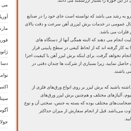
در این حوزه را بسیار ارزشمند می دانند.
می 2021
و به رشد می باشد که توانسته است جای خود را در صنایع
آوریل 1
قبال عمومی در خدمات برش لیزری آهن سرعت و دقت بالای
مارس 1
 فلزات می باشد.
فوریه 1
ت انجام می دهند که البته همگی آنها از دستگاه های
به کار گرفته اند که از لحاظ کیفی در سطح پایینی قرار
ژانویه 1
انجام نخواهد گرفت. برای اینکه برش لیزر آهن با کیفیت اجرا
دسامبر
حاصل نمایید. زیرا بسیاری از شرکت ها چندان دقتی در
ی باشند.
نوامبر 
اکتبر 20
شته باشید که برش لیزر بر روی انواع ورق‌های فلزی از
نیوم، آلیاژهای مختلف و هم‌چنین برش لیزر ورق‌های
سپتامب
 ضخامت‌های مختلف بوده که بسته به جنس، سختی آن و نوع
آگوست 
ت می‌باشد. قبل از انجام سفارش از میزان حداکثر
ید.
جولای 0