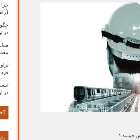
چرا 
(راه
چگون
در ت
مقایس
معمو
تراو
فرد
اینس
در ای
آخر
هن چیست؟
بای