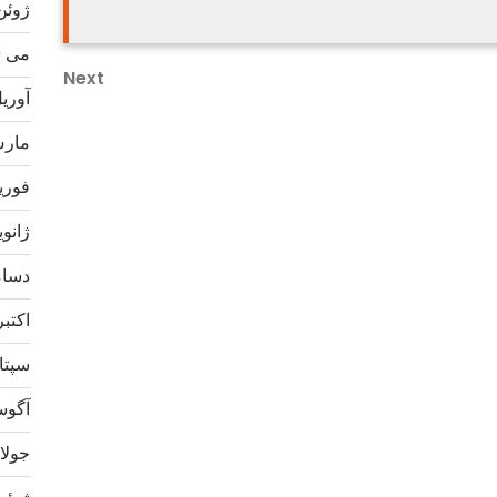
ژوئن 20
می 2020
Next
Next
آوریل 0
Post
مارس 0
فوریه 0
ژانویه 0
دسامبر
اکتبر 19
سپتامب
آگوست 
جولای 9