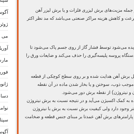
سپتامب
مله مزیت‌های برش لیزری فلزات و یا برش لیزر آهن
آگوست 
عت و کاهش هزینه مراکز صنعتی می‌باشد که مد نظر اکثر
ژوئن 24
می 2024
ریده می‌شود توسط فشار گاز از روی جسم پاک می‌شود تا
آوریل 4
ستگاه پروسه پلیسه‌گیری را حذف می‌کند و ضایعات ورق را
مارس 4
فوریه 4
محل برش آهن هدایت شده و بر روی سطح کوچکی از قطعه
ژانویه 4
 موجب ذوب، سوختن و یا بخار شدن ماده در آن نقطه
و نیتروژن) از نقطه برش دور می‌شود.
دسامبر
 به کمک اکسیژن می‌آید و در نتیجه نسبت به برش نیتروژن
نوامبر 
ر وجود دارد ولی کیفیت برش نسبت به برش با نیتروژن
 و پارامترهای برش آهن عمدتا بر مبنای جنس قطعه و ضخامت
سپتامب
آگوست 