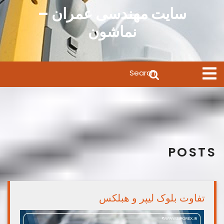
Ski
سایت مهندسی عمران –
t
نماشون
conten
Search
Open
Menu
for:
POSTS
تفاوت بلوک لیپر و هبلکس