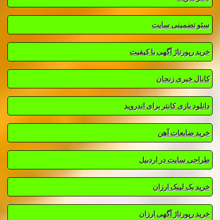
سئو تضمینی سایت
خرید رپورتاژ آگهی با کیفیت
کانال خبری زنجان
دانلود بازی کانتر برای اندروید
خرید ضایعات آهن
طراحی سایت در اردبیل
خرید بک لینک ارزان
خرید رپورتاژ آگهی ارزان