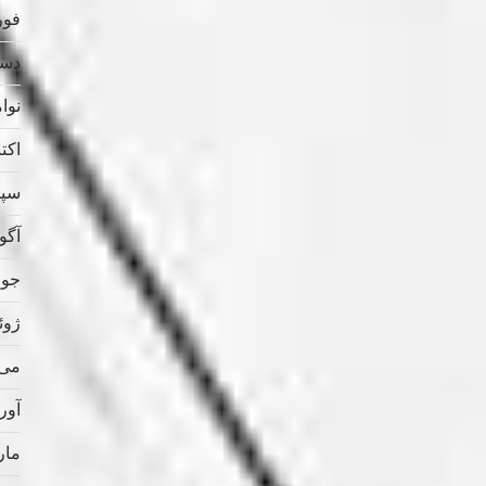
فوریه
دسامب
نوامب
اکتبر 
سپتام
آگوس
جولای
ژوئن 
می 021
آوریل
مارس