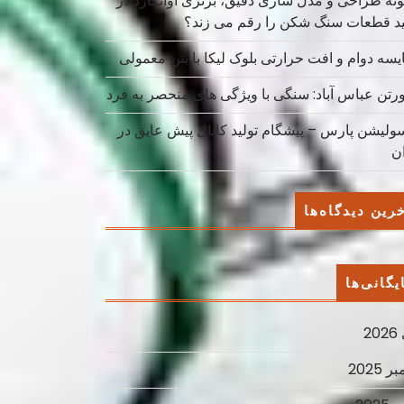
نه طراحی و مدل سازی دقیق، برتری آوانگارد در
ید قطعات سنگ شکن را رقم می زند؟
یسه دوام و افت حرارتی بلوک لیکا با بتن معمولی
ورتن عباس آباد: سنگی با ویژگی های منحصر به فرد
سولیشن پارس – پیشگام تولید کانال پیش عایق در
ان
رین دیدگاه‌ها
یگانی‌ها
2
ر 2025