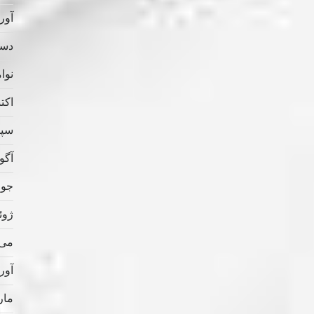
آوریل
دسامب
نوامب
اکتبر 
سپتام
آگوس
جولای
ژوئن 
می 022
آوریل
مارس