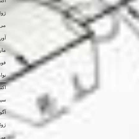
اکتبر 
ژوئن 
می 025
آوریل
مارس
فوریه
نوامب
اکتبر 
سپتام
آگوس
ژوئن 
می 024