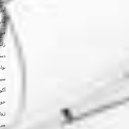
آوریل
مارس
فوریه
ژانویه
دسامب
نوامب
سپتام
آگوس
جولای
ژوئن 
می 023