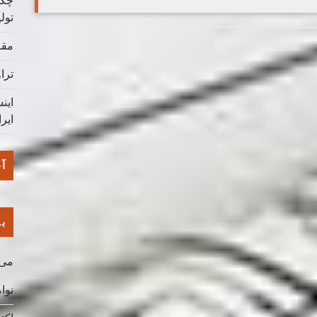
چگو
تول
مقا
ترا
این
ایر
آخ
با
می 026
نوامب