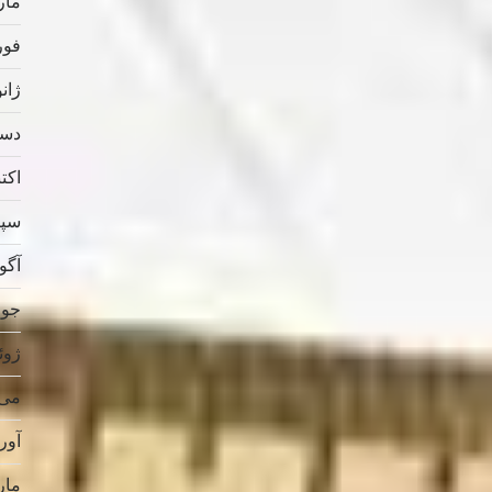
مارس
فوریه
ژانویه
دسامب
اکتبر 
سپتام
آگوس
جولای
ژوئن 
می 019
آوریل
مارس