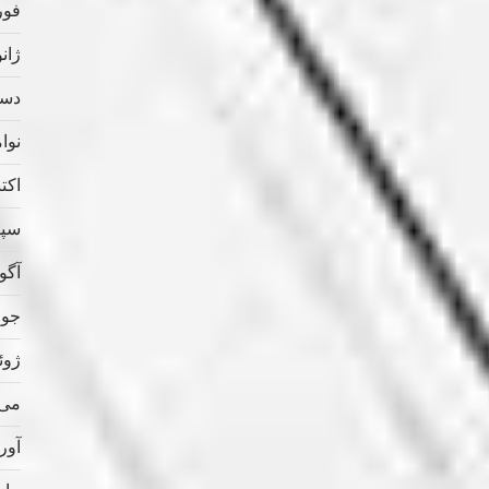
فوریه
ژانویه
دسامب
نوامب
اکتبر 
سپتام
آگوس
جولای
ژوئن 
می 020
آوریل