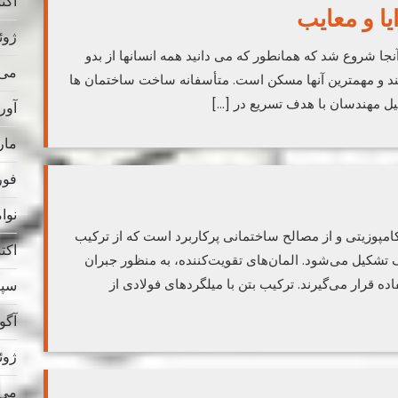
اکتبر 
ا و معایب
ژوئن 
نجا شروع شد که همانطور که می دانید همه انسانها از بدو
می 025
ستند و مهمترین آنها مسکن است. متأسفانه ساخت ساختمان ها
یل مهندسان با هدف تسریع در […]
آوریل
مارس
فوریه
نوامب
کامپوزیتی و از مصالح ساختمانی پرکاربرد است که از ترکیب
اکتبر 
یاف تشکیل می‌شود. المان‌های تقویت‌کننده، به منظور جبران
 قرار می‌گیرند. ترکیب بتن با میلگردهای فولادی از
سپتام
آگوس
ژوئن 
می 024