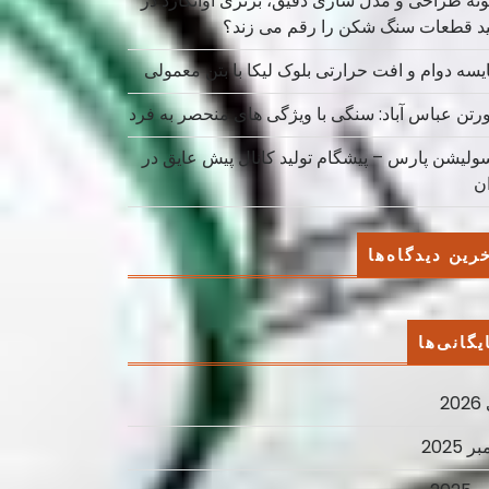
نه طراحی و مدل سازی دقیق، برتری آوانگارد در
ید قطعات سنگ شکن را رقم می زند؟
یسه دوام و افت حرارتی بلوک لیکا با بتن معمولی
ورتن عباس آباد: سنگی با ویژگی های منحصر به فرد
سولیشن پارس – پیشگام تولید کانال پیش عایق در
ان
رین دیدگاه‌ها
یگانی‌ها
2
ر 2025