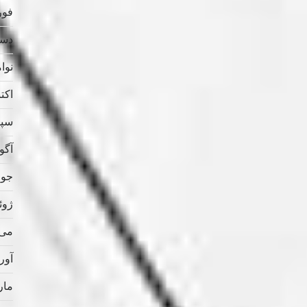
فوریه
دسامب
نوامب
اکتبر 
سپتام
آگوس
جولای
ژوئن 
می 021
آوریل
مارس