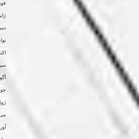
فوریه
ژانویه
دسامب
نوامب
اکتبر 
سپتام
آگوس
جولای
ژوئن 
می 020
آوریل