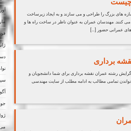
 چیست
آوریل
زه های بزرگ را طراحی و می سازند و به ایجاد زیرساخت
مارس
ک می کنند. مهندسان عمران به عنوان ناظر در ساخت راه ها و
های عمرانی حضور […]
فوریه
ژانویه
دسامب
شه برداری
نوامب
رایش رشته عمران نقشه برداری برای شما دانشجویان و
سپتام
خواندن تمامی مطالب به ادامه مطلب از سایت مهندسی
آگوس
جولای
ژوئن 
ران
می 023