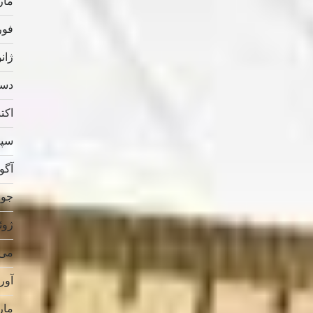
مارس
فوریه
ژانویه
دسامب
اکتبر 
سپتام
آگوس
جولای
ژوئن 
می 019
آوریل
مارس