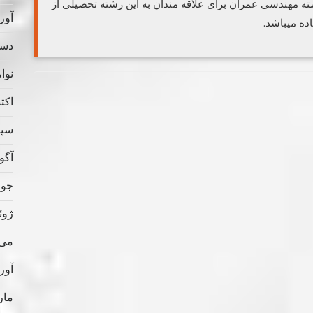
مهندسی عمران برای علاقه مندان به این رشته تحصیلی از
آوریل
ه میباشد.
دسامب
نوامب
اکتبر 
سپتام
آگوس
جولای
ژوئن 
می 022
آوریل
مارس