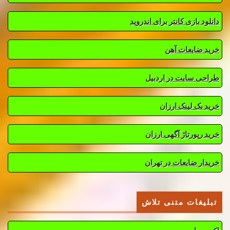
دانلود بازی کانتر برای اندروید
خرید ضایعات آهن
طراحی سایت در اردبیل
خرید بک لینک ارزان
خرید رپورتاژ آگهی ارزان
خریدار ضایعات در تهران
تبلیغات متنی تلاش