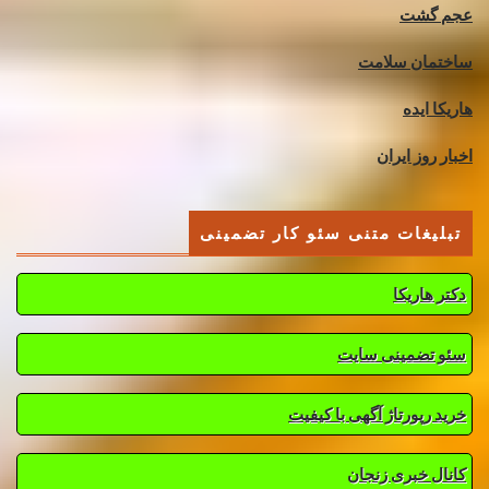
عجم گشت
ساختمان سلامت
هاریکا ایده
اخبار روز ایران
تبلیغات متنی سئو کار تضمینی
دکتر هاریکا
سئو تضمینی سایت
خرید رپورتاژ آگهی با کیفیت
کانال خبری زنجان