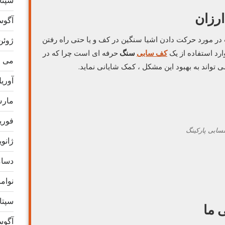
سپتامب
رزان
آگوست 
ر مورد حرکت دادن اشیا سنگین در کف و یا حتی راه رفتن
ژوئن 24
ارد استفاده از یک
کف سابی
سنگ
حرفه ای است چرا که در
می 2024
واند به بهبود این مشکل ، کمک شایانی نماید.
آوریل 4
مارس 4
فوریه 4
ژانویه 4
دسامبر
نوامبر 
سپتامب
 ما
آگوست 