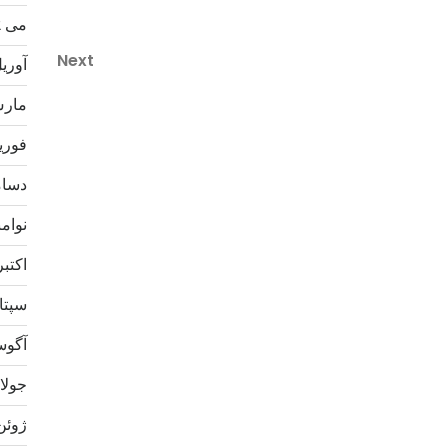
می 2022
Next
Next
آوریل 2
Post
مارس 2
فوریه 2
دسامبر
نوامبر 
اکتبر 21
سپتامب
آگوست 
جولای 1
ژوئن 21