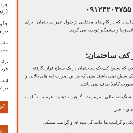
چرا 
۰
(راه
 است که در گام های مختلفی از طول عمر ساختمان ، برای
چگون
نی زیبا و چشمگیر توصیه می گردد.
در ت
مقایس
معمو
 کف ساختمان:
تراو
ود که سطح کف یک ساختمان در یک سطح قرار نگرفته
فرد
 یک سطح نمی باشند یعنی که در این صورت لبه های بالایی و
اینس
ه صورت کاملا صاف نمی باشد.
در ای
، سنگ صلصالی ، مرمریت ، گوهره ، دهبید ، هرسین ، آباده ،
آخر
ای داخلی
و گرانیت ها مانند گل پنبه ای و گرانیت مشکی
بای