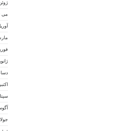
ژوئن 20
می 2020
آوریل 0
مارس 0
فوریه 0
ژانویه 0
دسامبر
اکتبر 19
سپتامب
آگوست 
جولای 9