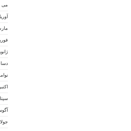
می 2021
آوریل 1
مارس 1
فوریه 1
ژانویه 1
دسامبر
نوامبر 
اکتبر 20
سپتامب
آگوست 
جولای 0