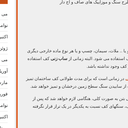
 طرح سنگ و موزاییک های صاف و آج دار
می 2026
نوامبر 
اکتبر 25
ژوئن 25
 یا … ملات، سیمان، چسپ و یا هر نوع ماده خارجی دیگری
استفاده می شود. البته زمانی از
ساب زنی
کف استفاده
می 2025
 کف وجود نداشته باشد.
آوریل 5
ی
در زمانی است که برای مدت طولانی کف ساختمان تمیز
مارس 5
ده از سابیدن سنگ سطح زمین درخشان و تمیز خواهد شد.
فوریه 5
 بتن
به صورت کلی، هنگامی لازم خواهد شد که پس از
نوامبر 
 سنگهای کف نسبت به یکدیگر در یک تراز قرار نگرفته
اکتبر 24