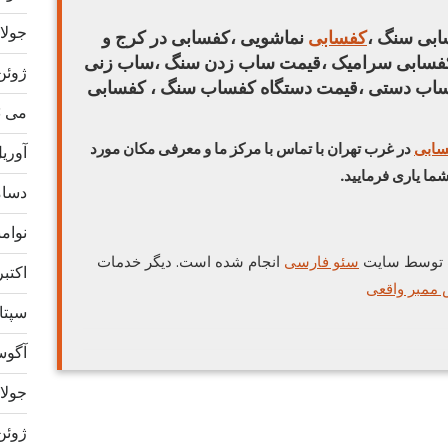
جولای 3
ابی سنگ ،
کفسابی
نماشویی ،کفسابی در کرج و
کفسابی سرامیک ،قیمت ساب زدن سنگ ،ساب زنی
ژوئن 23
اب دستی ،قیمت دستگاه کفساب سنگ ، کفسابی
می 2023
سابی
در غرب تهران با تماس با مرکز ما و معرفی مکان مورد
آوریل 3
ما یاری فرمایید.
دسامبر
نوامبر 
 توسط سایت
سئو فارسی
انجام شده است. دیگر خدمات
اکتبر 22
 ممبر واقعی
سپتامب
آگوست 
جولای 2
ژوئن 22