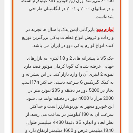
۸۰۰cc می‌رسد. وزن این خودرو ۸۵۱ کیلوگرم است.
و در سالهای ۲۰۰۰ و ۲۰۰۱ در انگلستان طراحی
شده‌است.
لوازم دوو
: بازرگانی ایمن یدک با سال ها تجربه در
واردات و فروش انواع قطعات یدکی بزرگترین توزیع
کنده انواع لوازم یدکی دوو در ایران می باشد.
جک S5 با پیشرانه های 2 و 1.8 لیتری به بازارهای
جهانی عرضه شده که گویا کرمان موتور قصد دارد
نمونه 2 لیتری آن را وارد بازار کند. در این پیشرانه و
به کمک گیربکس 6 سرعته دستی حداکثر 174 اسب
بخار در 5200 دور در دقیقه و 235 نیوتن متر در
2000 هزار تا 4000 دور در دقیقه تولید می شود.
این خودرو مجهز به توربوشارژر است و حداکثر
سرعت آن به 180 کیلومتر در ساعت می رسد. از
نظر ابعاد و اندازه S5 دقیقا 4430 میلیمتر طول،
1840 میلیمتر عرض و 1660 میلیمتر ارتفاع دارد و