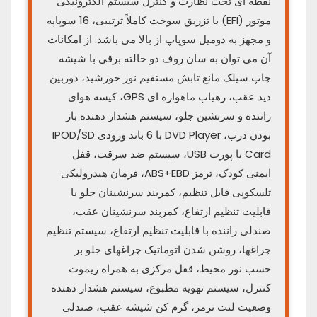
نقطه ای تحت نظارت و کنترل سیستم الکترونیکی
موتور (EFI) با تزریق سوخت کاملاً ترتیبی، 16 سوپاپه
و مجهز به دوميل سوپاپ از بالا می باشد. از امکانات
آن می توان به سان روف دو حالته برقی با شیشه
چاپ سیلک مانع تابش مستقیم نور خورشید، دوربین
دید عقب، رهیاب ماهواره ای GPS، کیسه هوای
راننده و سرنشین جلو، سیستم هشدار دهنده باز
بودن درب، DVD Player با 6 باند ورودی IPOD/SD
Card با پورت USB، سیستم ضد سرقت، قفل
ایمنی کودک، ترمز ABS+EBD، فرمان هیدرولیکی
تلسکوپی قابل تنظیم، کمربند سرنشینان جلو با
قابلیت تنظیم ارتفاع، کمربند سرنشینان عقب،
صندلی راننده با قابلیت تنظیم ارتفاع، سیستم تنظیم
چراغها، روشن شدن اتوماتیک چراغهای جلو بر
حسب نور محیط، قفل مرکزی به همراه ریموت
کنترل، سیستم تهویه مطبوع، سیستم هشدار دهنده
وضعیت لنت ترمز، گرم کن شیشه عقب، صندلی