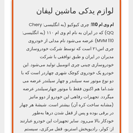
لوازم یدکی ماشین لیفان
ام وی ام 110
: چری کیوکیو (به انگلیسی: Chery
QQ) که در ایران به نام ام وی ام ۱۱۰ (به انگلیسی:
MVM 110) عرضه می‌شود نام مدلی از خودروی
چری اس۲۱ است که توسط شرکت خودروسازی
مدیران در ایران و طبق توافقی با شرکت
خودروسازی چینی چری اتومبیل تولید می‌شود. این
خودرو یک خودروی کوچک شهری چهاردر است که با
دو نوع موتور سه سیلندر و چهار سیلندر عرضه می
شد،اما هم اکنون فقط با موتور چهارسیلندر عرضه
میگردد. تجهیزات رفاهی این خودرو از دوو ماتیز
(مشابه ساخت کره آن) بیشتر است. شیشهٔ هر چهار
در برقی بوده و پس از قفل شدن درها به‌طور
خودکار بالا می‌رود. سایر تجهیزات این خودرو عبارتند
از: کولر، رادیوپخش استریو، قفل مرکزی، سیستم