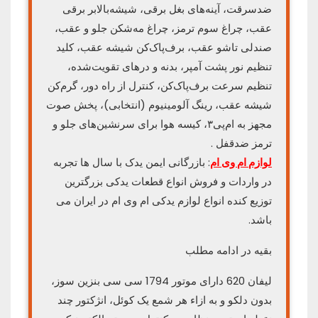
ضدسرقت، آینه‌های بغل برقی، شیشه‌بالابر برقی
عقب، چراغ سوم ترمز، چراغ مه‌شکن جلو و عقب،
صندلی تاشو عقب، برف‌پاک‌کن شیشه عقب، کلید
تنظیم نور پشت آمپر، بدنه و درهای تقویت‌شده،
تنظیم سرعت برف‌پاک‌کن، کنترل از راه دور، گرم‌کن
شیشه عقب، رینگ آلومینیوم (انتخابی)، پخش صوت
مجهز به ام‌پی۳، کیسه هوا برای سرنشین‌های جلو و
ترمز ضدقفل .
لوازم ام وی ام
: بازرگانی ایمن یدک با سال ها تجربه
در واردات و فروش انواع قطعات یدکی بزرگترین
توزیع کنده انواع لوازم یدکی ام وی ام در ایران می
باشد.
بقیه در ادامه مطلب
لیفان 620 دارای موتور 1794 سی سی بنزین سوز،
بدون دلکو و به ازاء هر شمع یک کوئل، انژکتور چند