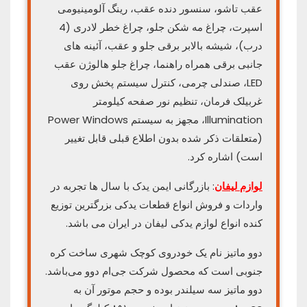
عقب تاشو، سنسور دنده عقب، رینگ آلومینیومی
اسپرت، چراغ مه شکن جلو، چراغ خطر لادری (4
درب)، شیشه بالابر برقی جلو و عقب، آئینه های
جانبی برقی همراه راهنما، چراغ جلو هالوژن عقب
LED، صندلی چرمی، کنترل سیستم پخش روی
غربیلک فرمان، تنظیم نور صفحه کیلومتر
Illumination، مجهز به سیستم Power Windows
(متعلقات ذکر شده بدون اطلاع قبلی قابل تغییر
است) اشاره کرد.
لوازم لیفان
: بازرگانی ایمن یدک با سال ها تجربه در
واردات و فروش انواع قطعات یدکی بزرگترین توزیع
کنده انواع لوازم یدکی لیفان در ایران می باشد.
دوو ماتیز نام یک خودروی کوچک شهری ساخت کره
جنوبی است که محصول شرکت جی‌ام دوو می‌باشد.
دوو ماتیز سه سیلندر بوده و حجم موتور آن به