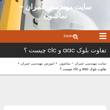
Ski
سایت مهندسی عمران –
t
نماشون
conten
Search
Open
Menu
for:
تفاوت بلوک aac و clc چیست ؟
سایت مهندسی عمران – نماشون
>
اموزش مهندسی عمران
>
تفاوت بلوک aac و clc چیست ؟