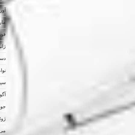
آوریل
مارس
فوریه
ژانویه
دسامب
نوامب
سپتام
آگوس
جولای
ژوئن 
می 023