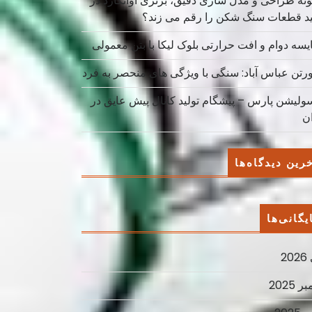
نه طراحی و مدل سازی دقیق، برتری آوانگارد در
ید قطعات سنگ شکن را رقم می زند؟
یسه دوام و افت حرارتی بلوک لیکا با بتن معمولی
ورتن عباس آباد: سنگی با ویژگی های منحصر به فرد
سولیشن پارس – پیشگام تولید کانال پیش عایق در
ان
رین دیدگاه‌ها
یگانی‌ها
2
ر 2025