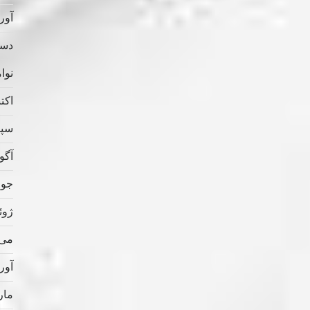
آوریل
دسامب
نوامب
اکتبر 
سپتام
آگوس
جولای
ژوئن 
می 022
آوریل
مارس