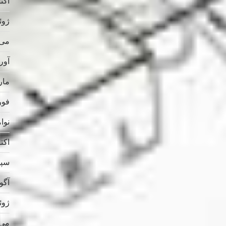
اکتبر 
ژوئن 
می 025
آوریل
مارس
فوریه
نوامب
اکتبر 
سپتام
آگوس
ژوئن 
می 024