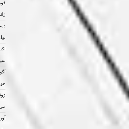
فوریه
ژانویه
دسامب
نوامب
اکتبر 
سپتام
آگوس
جولای
ژوئن 
می 020
آوریل