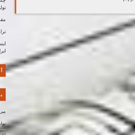
چگو
تول
مقا
ترا
این
ایر
آخ
با
می 026
نوامب