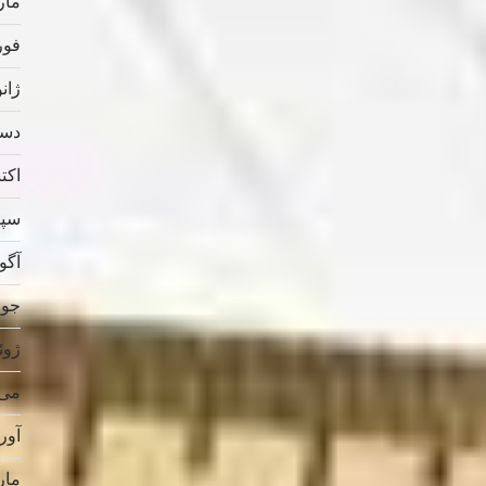
مارس
فوریه
ژانویه
دسامب
اکتبر 
سپتام
آگوس
جولای
ژوئن 
می 019
آوریل
مارس