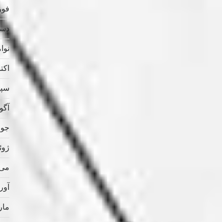
فوریه
دسامب
نوامب
اکتبر 
سپتام
آگوس
جولای
ژوئن 
می 021
آوریل
مارس