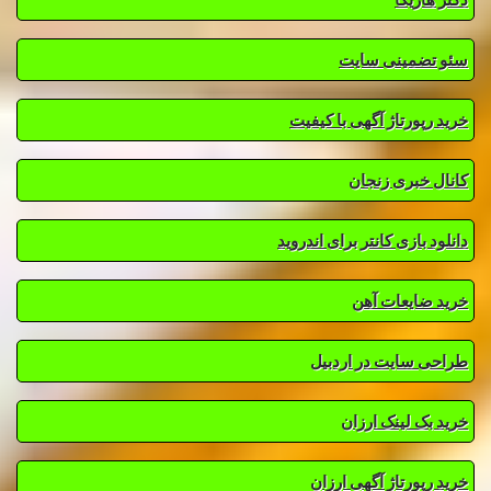
سئو تضمینی سایت
خرید رپورتاژ آگهی با کیفیت
کانال خبری زنجان
دانلود بازی کانتر برای اندروید
خرید ضایعات آهن
طراحی سایت در اردبیل
خرید بک لینک ارزان
خرید رپورتاژ آگهی ارزان