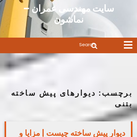
Ski
سایت مهندسی عمران –
t
نماشون
conten
Search
Open
Menu
for:
برچسب:
دیوارهای پیش ساخته
بتنی
دیوار پیش ساخته چیست | مزایا و