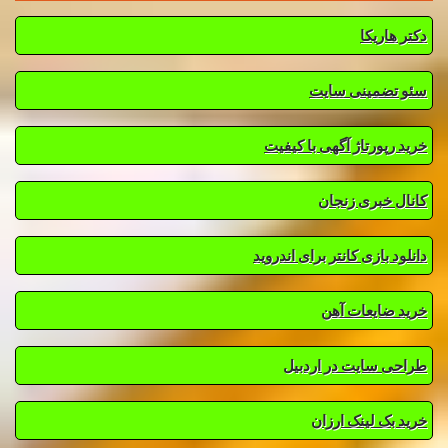
دکتر هاریکا
سئو تضمینی سایت
خرید رپورتاژ آگهی با کیفیت
کانال خبری زنجان
دانلود بازی کانتر برای اندروید
خرید ضایعات آهن
طراحی سایت در اردبیل
خرید بک لینک ارزان