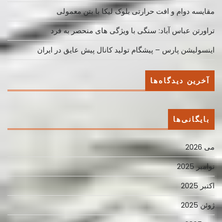
مقایسه دوام و افت حرارتی بلوک لیکا با بتن معمولی
تراورتن عباس آباد: سنگی با ویژگی های منحصر به فرد
اینسولیشن پارس – پیشگام تولید کانال پیش عایق در ایران
آخرین دیدگاه‌ها
بایگانی‌ها
می 2026
نوامبر 2025
اکتبر 2025
ژوئن 2025