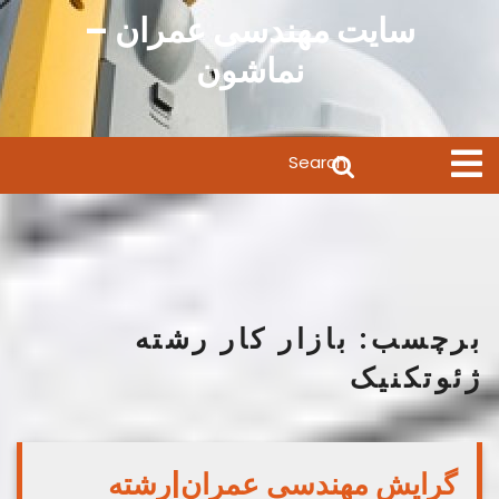
Ski
سایت مهندسی عمران –
t
نماشون
conten
Search
Open
Menu
for:
برچسب:
بازار کار رشته
ژئوتکنیک
گرایش مهندسی عمران|رشته