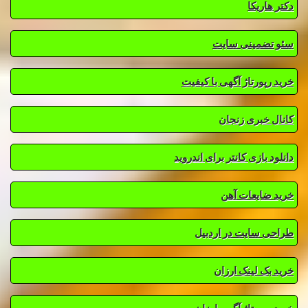
دکتر هاریکا
سئو تضمینی سایت
خرید رپورتاژ آگهی با کیفیت
کانال خبری زنجان
دانلود بازی کانتر برای اندروید
خرید ضایعات آهن
طراحی سایت در اردبیل
خرید بک لینک ارزان