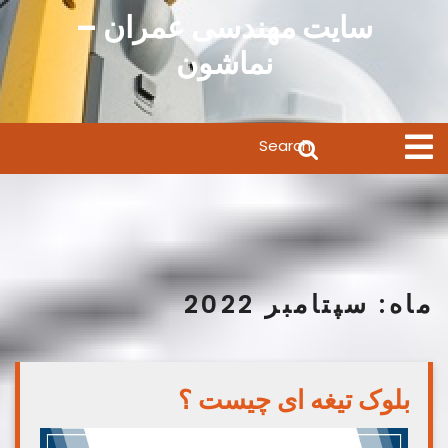
Ski
سایت مهندسی عمران –
t
نماشون
conten
Search
Open
Menu
for:
ماه:
سپتامبر 2022
بلوک تیغه ای چیست ؟