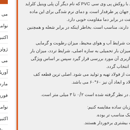
به طور کلی باید این را بدانید کف کاذب فولادی با روکش پی وی سی PVC که نام دیگر آن پلی وینیل کلراید
 جهان پر طرفدار است. و دمای نرم شدگی برای این ماده
می 2026
نوامبر 
 دارند، مناسب است. بخاطر اینکه در برابر شعله و همچنین
اکتبر 25
ست شرایط آب و هوای محیط، میزان رطوبت و گرمایی
ژوئن 25
ان بار تحمیلی به سازه اصلی، شرایط تردد، میزان بار
کاربری آن مورد بررسی قرار گیرد سپس بر اساس ویژگی
می 2025
نتخاب گردد.
آوریل 5
 از فولاد تهیه و تولید می شود. اصلی ترین قطعه کف
 نیز ۶۰*۶۰ می باشد.
مارس 5
ده است ۰/۲ تا ۳ میلی متر است.
فوریه 5
نوامبر 
اکتبر 24