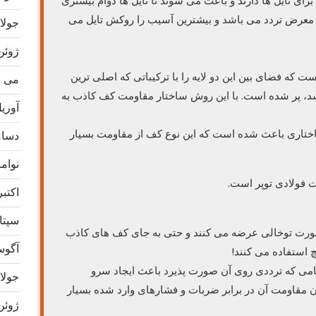
ی تایل ها دارند و باعث می شوند تا تایل ها دوام بیشتری
در معرض تردد می باشد و بیشترین آسیب را روکش تایل می
جولای 3
ژوئن 23
ت که فضای بین این دو لایه را با ترکیباتی که اصلی ترین
می 2023
 پر شده است. با این روش ساختار مقاومت کف کاذب به
آوریل 3
ساختاری باعث شده است که این نوع کف از مقاومت بسیار
دسامبر
نوامبر 
اکتبر 22
سپتامب
 صورت توخالی عرضه می کنند و حتی به جای کف های کاذب
آگوست 
چ استفاده می کنند!
امی که ترددی روی آن صورت پذیرد باعث ایجاد سرو
جولای 2
ن مقاومت آن در برابر ضربات و فشارهای وارد شده بسیار
ژوئن 22