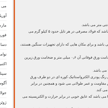
می 2022
آوریل 2
مارس 2
۲- وزن هر یک عدد تایل حدود ۱۵ کیلوگرم می باشد که فولاد مصرفی در هر تایل حدود ۵ کیلو گرم می
فوریه 2
دسامبر
حمیلی تایل ۲۳۰۰ کیلوگرم می باشد و برای مکان هایی که دارای تجهیزات سنگین هستند،
نوامبر 
۴- ضخامت تایل ۳۴ میلی متر می باشد که ضخامت ورق فوقانی آن ۰٫۶ میلی متر و ضخامت ورق زیرین
اکتبر 21
سپتامب
 رنگ پودری الکترواستاتیک کوره ای در دو طرف ورق
آگوست 
 مقاومت و عمر طولانی می شود و همچنین در برابر
می کند.
جولای 1
۷- روکشی که روی تایل نصب شده است PVC می باشد که عایق خوبی در برابر حرارت و الکتریسیته می
ژوئن 21