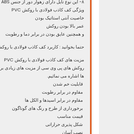
۸- این نوع تایل دارای زهوار دور از جنس ABS بوده که در برابر فشار و گرما و سرما بسیار مقاوم است.
ویژگی کف کاذب فولادی با روکش PVC
خاصیت آنتی استاتیک بودن
عمر بالا بودن روکش
و همچنین عایق بودن در برابر دما و رطوبت
حتما بخوانید : کاربرد کف کاذب فولادی با روکش L
مزیت های کف کاذب فولادی با روکش PVC
روکش های پی وی سی از مزیت های زیادی برخور
ها اشاره می نمائیم.
قابلیت خم شدن
مقاوم در برابر رطوبت
مقاوم در برابر اسیدها و الکل ها
برخورداری از طرح و رنگ های گوناگون
قیمت مناسب
شکل پذیری حراراتی
نصب آسان