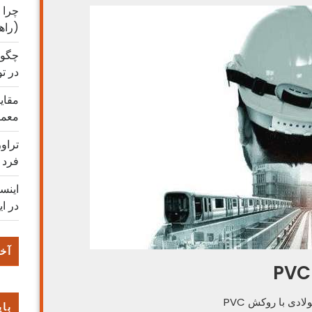
چرا 
(راه
چگون
در ت
مقایس
معمو
تراو
فرد
اینس
در ای
آخر
دی با روکش PVC
بای