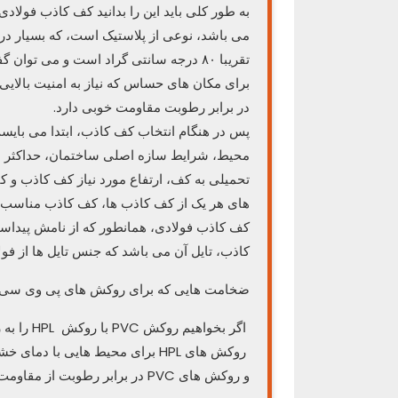
می باشد، نوعی از پلاستیک است، که بسیار در
تقریبا ۸۰ درجه سانتی گراد است و می توان گفت در برابر دما مقاومت خوبی دارد.
برای مکان های حساس که نیاز به امنیت بالایی
در برابر رطوبت مقاومت خوبی دارد.
پس در هنگام انتخاب کف کاذب، ابتدا می بای
محیط، شرایط سازه اصلی ساختمان، حداکثر میز
تحمیلی به کف، ارتفاع مورد نیاز کف کاذب و 
های هر یک از کف کاذب ها، کف کاذب مناسب ا
کف کاذب فولادی، همانطور که از نامش پیداست
کاذب، تایل آن می باشد که جنس تایل ها از فولاد و ابعاد آن
ضخامت هایی که برای روکش های پی وی سی در نظر گرفته ش
اگر بخواهیم روکش PVC با روکش HPL را به زبان ساده مقایسه کنیم:
روکش های HPL برای محیط هایی با دمای خشک مناسب تر بوده.
و روکش های PVC در برابر رطوبت از مقاومت بیشتری برخوردار هستند.