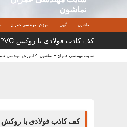
Ski
نماشون
t
conten
نماشون
اگهی
اموزش مهندسی عمران
د
کف کاذب فولادی با روکش PVC
سایت مهندسی عمران – نماشون
>
اموزش مهندسی عمر
کف کاذب فولادی با روکش PVC