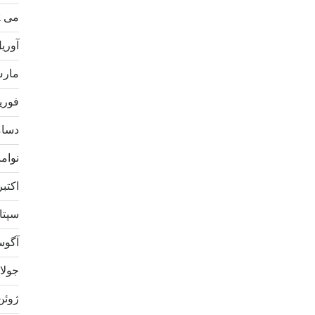
می 2022
آوریل 2
مارس 2
فوریه 2
دسامبر
نوامبر 
اکتبر 21
سپتامب
آگوست 
جولای 1
ژوئن 21