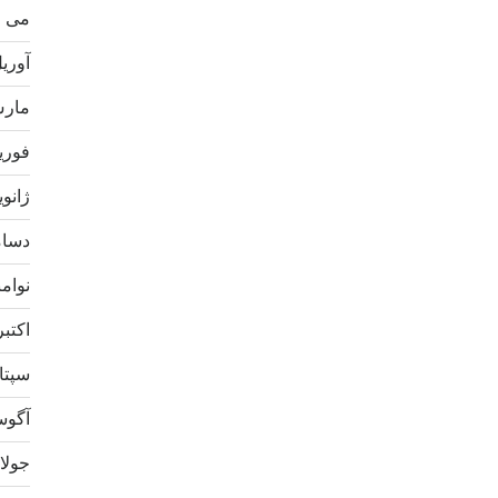
می 2021
آوریل 1
مارس 1
فوریه 1
ژانویه 1
دسامبر
نوامبر 
اکتبر 20
سپتامب
آگوست 
جولای 0