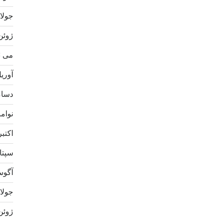
جولای 3
ژوئن 23
می 2023
آوریل 3
دسامبر
نوامبر 
اکتبر 22
سپتامب
آگوست 
جولای 2
ژوئن 22