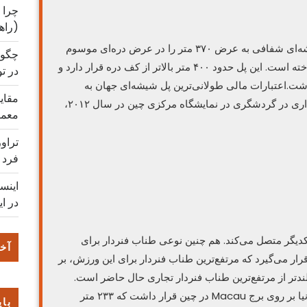
چرا 
(راه
یک شرکت معماری به نام «هیم دوتان» پل شیشه‌ای شفافی به عرض ۳۷۰ متر را در عرض دره‌ای موسوم
چگون
به «گرند کنیون شهر Zhangjiajie» در چین ساخته است. این پل حدود ۴۰۰ متر بالاتر از کف دره قرار دارد و
در ت
دن ۸۰۰ نفر را خواهد داشت.اعتبارات مالی طولانی‌ترین پل شیشه‌ای جهان به
مقایس
عنوان قسمتی از نشست همکاری و سرمایه‌گذاری در گردشگری در نمایشگاه مرکزی چین در سال ۲۰۱۲،
معمو
تراو
فرد
اینس
در ای
یکدیگر متصل می‌کند. هم چنین نوعی طناب فنردار برای
آخر
ار می‌گیرد که مرتفع‌ترین طناب فنردار برای این ورزش، بر
مین است. این طناب حدود ۶۰ متر بلندتر از مرتفع‌ترین طناب فنردار تجاری حال حاضر است.
قبل از افتتاح این پل مرتفع‌ترین طناب فنردار دنیا بر روی برج Macau در چین قرار داشت که ۲۳۳ متر
بای