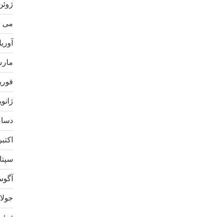
ژوئن 20
می 2020
آوریل 0
مارس 0
فوریه 0
ژانویه 0
دسامبر
اکتبر 19
سپتامب
آگوست 
جولای 9