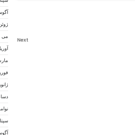
سپتامب
آگوست 
ژوئن 24
می 2024
Next
Next
Post
آوریل 4
مارس 4
فوریه 4
ژانویه 4
دسامبر
نوامبر 
سپتامب
آگوست 