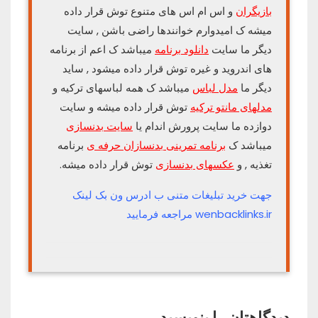
بازیگران
و اس ام اس های متنوع توش قرار داده
میشه ک امیدوارم خوانندها راضی باشن , سایت
دیگر ما سایت
دانلود برنامه
میباشد ک اعم از برنامه
های اندروید و غیره توش قرار داده میشود , ساید
دیگر ما
مدل لباس
میباشد ک همه لباسهای ترکیه و
مدلهای مانتو ترکیه
توش قرار داده میشه و سایت
دوازده ما سایت پرورش اندام یا
سایت بدنسازی
میباشد ک
برنامه تمرینی بدنسازان حرفه ی
برنامه
تغذیه , و
عکسهای بدنسازی
توش قرار داده میشه.
جهت خرید تبلیغات متنی ب ادرس ون بک لینک
wenbacklinks.ir مراجعه فرمایید
دیدگاهتان را بنویسید