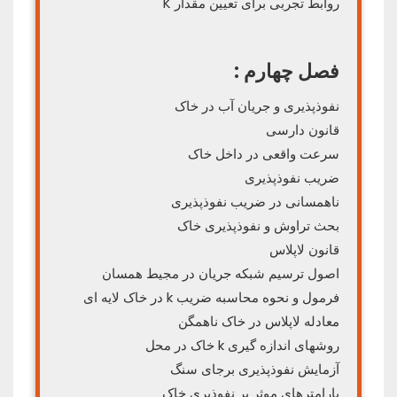
روابط تجربی برای تعیین مقدار K
فصل چهارم :
نفوذپذیری و جریان آب در خاک
قانون دارسی
سرعت واقعی در داخل خاک
ضریب نفوذپذیری
ناهمسانی در ضریب نفوذپذیری
بحث تراوش و نفوذپذیری خاک
قانون لاپلاس
اصول ترسیم شبکه جریان در مجیط همسان
فرمول و نحوه محاسبه ضریب k در خاک لایه ای
معادله لاپلاس در خاک ناهمگن
روشهای اندازه گیری k خاک در محل
آزمایش نفوذپذیری برجای سنگ
پارامترهای موثر بر نفوذیری خاک