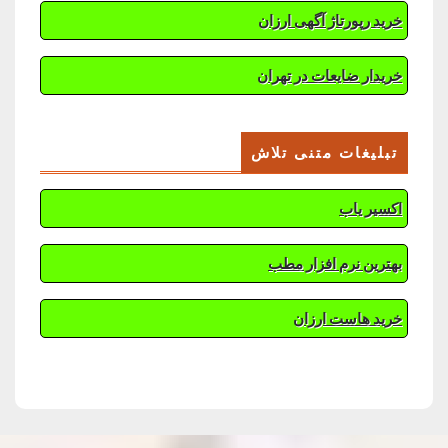
خرید رپورتاژ آگهی ارزان
خریدار ضایعات در تهران
تبلیغات متنی تلاش
اکسیر یاب
بهترین نرم افزار مطب
خرید هاست ارزان