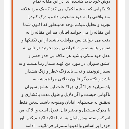
دوش خود یدک کشیده اند در این مقاله تمام
تکنیکهایی که به شما کمک می کند که یک مرد علاقه
مند واقعی را به خود تشخیص داده و درک کنیدرا
تجزیه و تحلیل میکنم.توجه همینطور که اکنون شما
این مقاله را می خوانید آقایان هم این مقاله را به
دقت می خوانند پس مواظب باشید از این تکنیکها و
تفسیر ها به صورت افراطی مدد نجوئید در ثانی به
عقل خود متکی باشید هر علاقه بی حدو حصر و
عشق سوزان در مورد من کهنه بسیار زیبا هستم و نه
بسیار ثروتمند و نه….. باید زنگ خطر و زنگ هشدار
باشد و نکته دیگر قانون طلائی مرا همیشه به
یادبسپارید چرا؟ آری چرا؟ علت این عشق سوزان
ناگهانی چیست و اگر دلایل و طول مدت پافشاری و
تحقیق نه صحبتهای اقایان ومتوجه باشید سخن فقط
با مدرک مستدل و معتبر قابل قبول است و الا که من
انم که رستم بود پهلوان به شما تاکید اکید میکنم باور
خودرا بر اساس واقعیتها متمرکز فرمائید….. ادامه