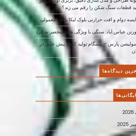
نه طراحی و مدل سازی دقیق، برتری آوانگارد در
ید قطعات سنگ شکن را رقم می زند؟
یسه دوام و افت حرارتی بلوک لیکا با بتن معمولی
ورتن عباس آباد: سنگی با ویژگی های منحصر به فرد
سولیشن پارس – پیشگام تولید کانال پیش عایق در
ان
رین دیدگاه‌ها
یگانی‌ها
2
ر 2025