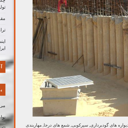
چگو
تول
مقا
ترا
این
ایر
آخ
با
می 026
نوامب
Bored pile, Braced sheet pile, Soil Nail, دیواره های گودبرداری, سپرکوبی, شمع های درجا, مهاربندی