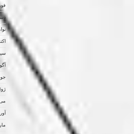
فوریه
دسامب
نوامب
اکتبر 
سپتام
آگوس
جولای
ژوئن 
می 021
آوریل
مارس