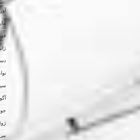
آوریل
مارس
فوریه
ژانویه
دسامب
نوامب
سپتام
آگوس
جولای
ژوئن 
می 023