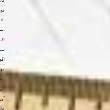
مارس
فوریه
ژانویه
دسامب
اکتبر 
سپتام
آگوس
جولای
ژوئن 
می 019
آوریل
مارس