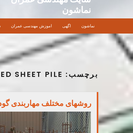
Ski
نماشون
t
conten
نماشون
اگهی
اموزش مهندسی عمران
د
برچسب:
ED SHEET PILE
روشهای مختلف مهاربندی گود