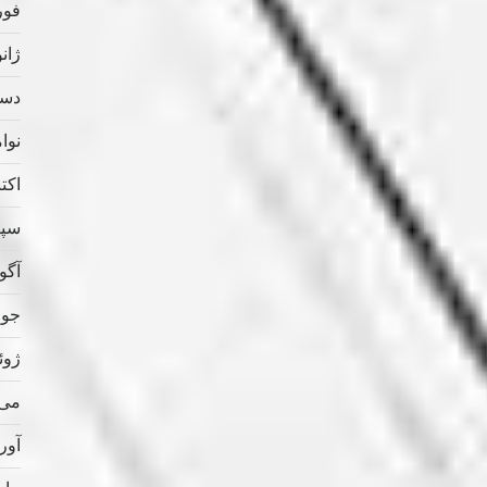
فوریه
ژانویه
دسامب
نوامب
اکتبر 
سپتام
آگوس
جولای
ژوئن 
می 020
آوریل