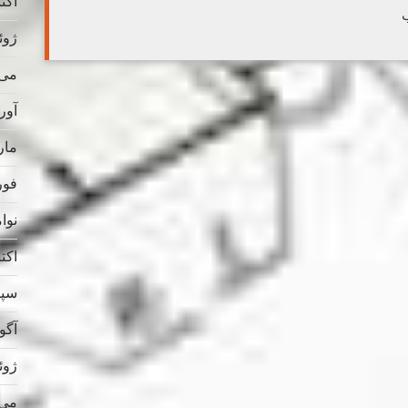
اکتبر 
ب
ژوئن 
می 025
آوریل
مارس
فوریه
نوامب
اکتبر 
سپتام
آگوس
ژوئن 
می 024