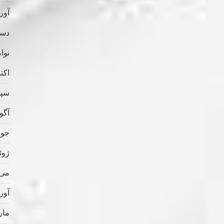
آوریل
دسامب
نوامب
اکتبر 
سپتام
آگوس
جولای
ژوئن 
می 022
آوریل
مارس