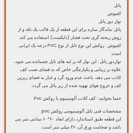
پانل
کفپوش
نوار دور پانل
پانل: ماندگار سازه برای این قطعه از یک قالب یک تکه و از
روش ریخته گری تحت فشار (دایکست) استفاده می کند.
کفپوش : روکش این نوع تایل از نوع PVC درجه یک ایرانی
است.
نواردور پانل : این نوار که بر لبه های تایل چسبانده می شود،
علاوه بر زیبایی و یکپارچگی خاص که به فضای نصب کف
کاذب می دهد، باعث عدم ورود گرد و غبار به فضای زیرین
کف و خروج هوای تهویه شده از زیر پانل می گردد.
حتما بخوانید : کف کاذب آلومینیوم با روکش Pvc
مشخصات فنی تایل آلومینیومی روکش pvc
این قطعه طبق استاندارد دارای ابعاد ۶۰*۶۰ سانتی متر می
باشد و ضخامت ورق آن، ۳۶ میلی متر است.