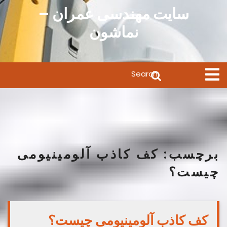
Ski
سایت مهندسی عمران –
t
نماشون
conten
Search
Open
Menu
for:
برچسب:
کف کاذب آلومینیومی
چیست؟
کف کاذب آلومینیومی چیست؟