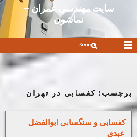
Ski
سایت مهندسی عمران –
t
نماشون
conten
Search
Open
Menu
for:
برچسب:
کفسابی در تهران
کفسابی و سنگسابی ابوالفضل
عبدی