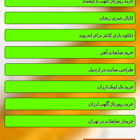
خرید رپورتاژ آگهی با کیفیت
کانال خبری زنجان
دانلود بازی کانتر برای اندروید
خرید ضایعات آهن
طراحی سایت در اردبیل
خرید بک لینک ارزان
خرید رپورتاژ آگهی ارزان
خریدار ضایعات در تهران