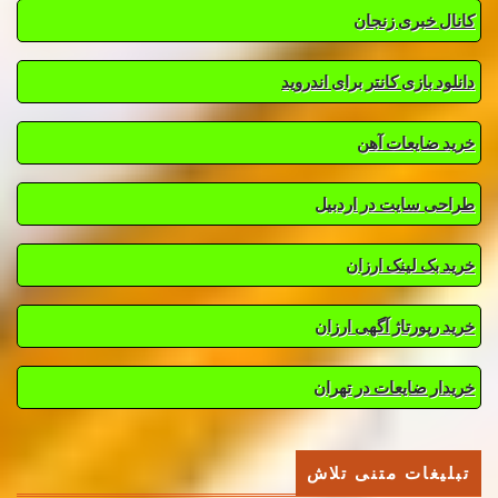
کانال خبری زنجان
دانلود بازی کانتر برای اندروید
خرید ضایعات آهن
طراحی سایت در اردبیل
خرید بک لینک ارزان
خرید رپورتاژ آگهی ارزان
خریدار ضایعات در تهران
تبلیغات متنی تلاش