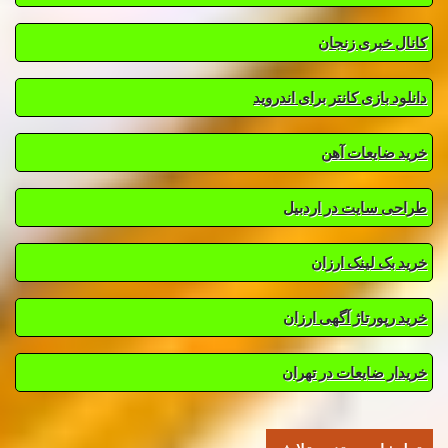
کانال خبری زنجان
دانلود بازی کانتر برای اندروید
خرید ضایعات آهن
طراحی سایت در اردبیل
خرید بک لینک ارزان
خرید رپورتاژ آگهی ارزان
خریدار ضایعات در تهران