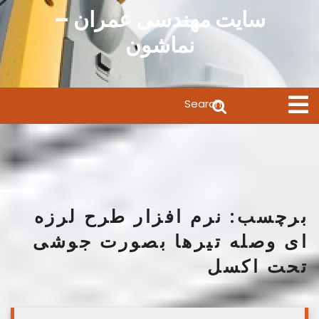
Ski
سایت مهندسی عمران –
t
نماشون
conten
Search
Open
Menu
for:
برچسب:
نرم افزار طرح لرزه
ای وصله تیرها بصورت جوشی
تحت اکسل