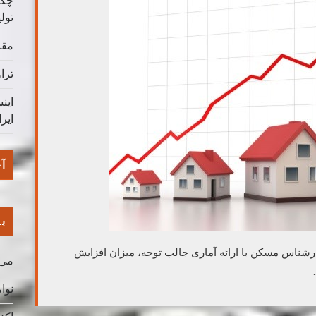
چگو
تول
مقا
ترا
این
ایر
آخ
با
شد؟ یک کارشناس مسکن با ارائه آماری جالب توجه، میزان افزایش
می 026
نوامب