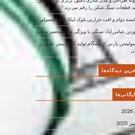
نه طراحی و مدل سازی دقیق، برتری آوانگارد در
ید قطعات سنگ شکن را رقم می زند؟
یسه دوام و افت حرارتی بلوک لیکا با بتن معمولی
ورتن عباس آباد: سنگی با ویژگی های منحصر به فرد
سولیشن پارس – پیشگام تولید کانال پیش عایق در
ان
رین دیدگاه‌ها
یگانی‌ها
2
ر 2025