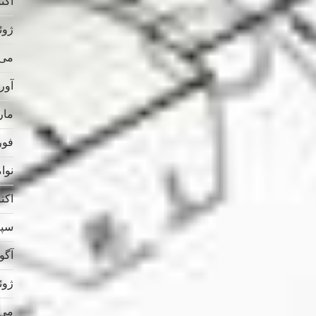
اکتبر 
ژوئن 
می 025
آوریل
مارس
فوریه
نوامب
اکتبر 
سپتام
آگوس
ژوئن 
می 024