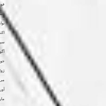
فوریه
دسامب
نوامب
اکتبر 
سپتام
آگوس
جولای
ژوئن 
می 021
آوریل
مارس