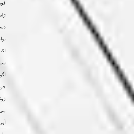
فوریه
ژانویه
دسامب
نوامب
اکتبر 
سپتام
آگوس
جولای
ژوئن 
می 020
آوریل