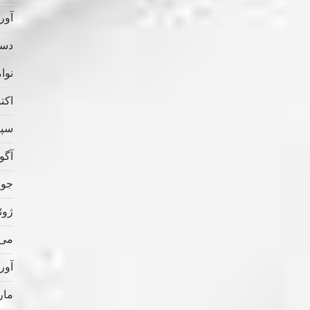
آوریل
دسامب
نوامب
اکتبر 
سپتام
آگوس
جولای
ژوئن 
می 022
آوریل
مارس