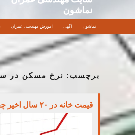
Ski
نماشون
t
conten
نماشون
اگهی
اموزش مهندسی عمران
د
برچسب:
نرخ مسکن در سا
قیمت خانه در ۲۰ سال اخیر چقدر گران شد؟