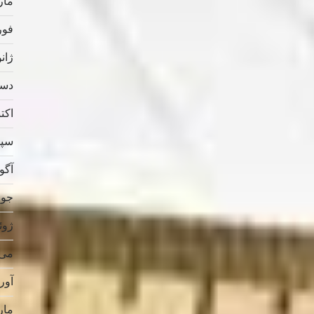
مارس
فوریه
ژانویه
دسامب
اکتبر 
سپتام
آگوس
جولای
ژوئن 
می 019
آوریل
مارس