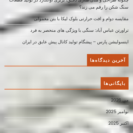
سنگ شکن را رقم می زند؟
مقایسه دوام و افت حرارتی بلوک لیکا با بتن معمولی
تراورتن عباس آباد: سنگی با ویژگی های منحصر به فرد
اینسولیشن پارس – پیشگام تولید کانال پیش عایق در ایران
آخرین دیدگاه‌ها
بایگانی‌ها
می 2026
نوامبر 2025
اکتبر 2025