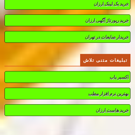
خرید بک لینک ارزان
خرید رپورتاژ آگهی ارزان
خریدار ضایعات در تهران
تبلیغات متنی تلاش
اکسیر یاب
بهترین نرم افزار مطب
خرید هاست ارزان