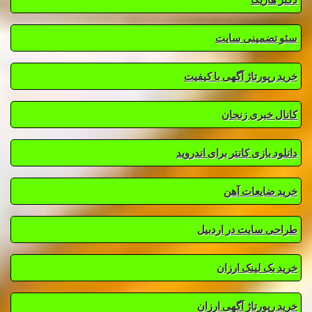
سئو تضمینی سایت
خرید رپورتاژ آگهی با کیفیت
کانال خبری زنجان
دانلود بازی کانتر برای اندروید
خرید ضایعات آهن
طراحی سایت در اردبیل
خرید بک لینک ارزان
خرید رپورتاژ آگهی ارزان