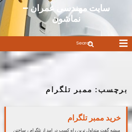
Ski
سایت مهندسی عمران –
t
نماشون
conten
Search
Open
Menu
for:
برچسب:
ممبر تلگرام
خرید ممبر تلگرام
میشه گفت متداول ترین راه کسب در امد از تلگرام ، ساختن