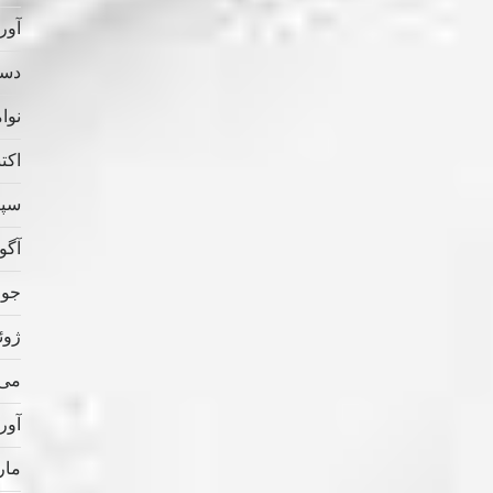
آوریل
دسامب
نوامب
اکتبر 
سپتام
آگوس
جولای
ژوئن 
می 022
آوریل
مارس