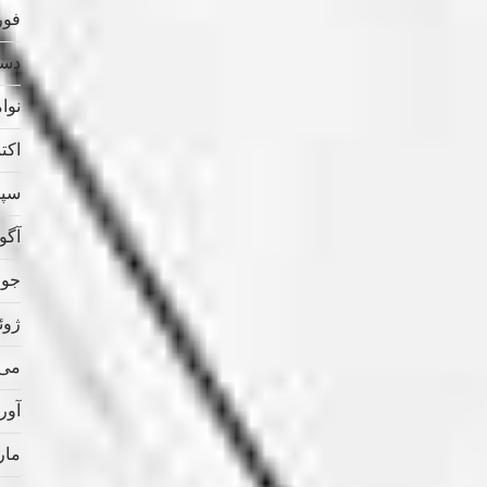
فوریه
دسامب
نوامب
اکتبر 
سپتام
آگوس
جولای
ژوئن 
می 021
آوریل
مارس