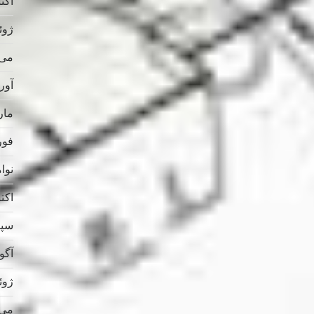
اکتبر 
ژوئن 
می 025
آوریل
مارس
فوریه
نوامب
اکتبر 
سپتام
آگوس
ژوئن 
می 024