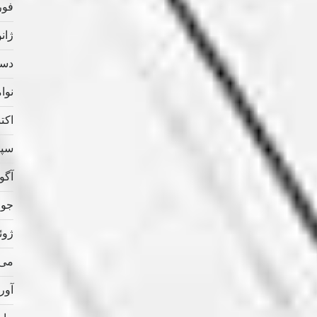
فوریه
ژانویه
دسامب
نوامب
اکتبر 
سپتام
آگوس
جولای
ژوئن 
می 020
آوریل