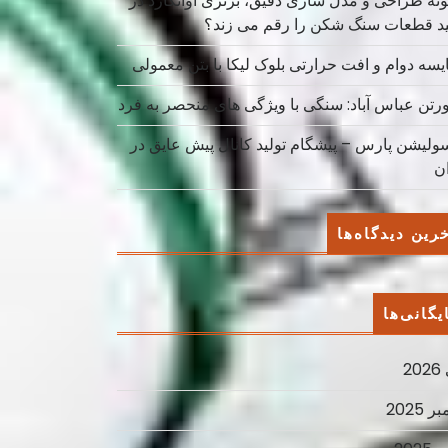
نه طراحی و مدل سازی دقیق، برتری آوانگارد در
ید قطعات سنگ شکن را رقم می زند؟
یسه دوام و افت حرارتی بلوک لیکا با بتن معمولی
ورتن عباس آباد: سنگی با ویژگی های منحصر به فرد
سولیشن پارس – پیشگام تولید کانال پیش عایق در
ان
رین دیدگاه‌ها
یگانی‌ها
2
ر 2025