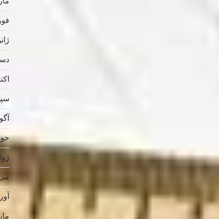
مارس
فوریه
ژانویه
دسامب
اکتبر 
سپتام
آگوس
جولای
ژوئن 
می 019
آوریل
مارس