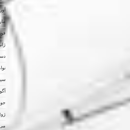
آوریل
مارس
فوریه
ژانویه
دسامب
نوامب
سپتام
آگوس
جولای
ژوئن 
می 023