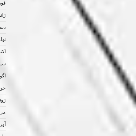
فوریه
ژانویه
دسامب
نوامب
اکتبر 
سپتام
آگوس
جولای
ژوئن 
می 020
آوریل