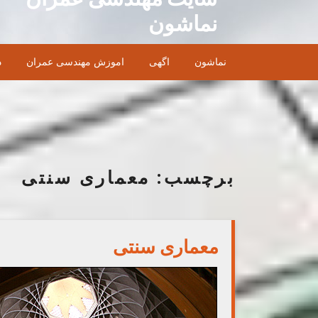
Ski
نماشون
t
conten
نماشون
اگهی
اموزش مهندسی عمران
د
برچسب:
معماری سنتی
معماری سنتی