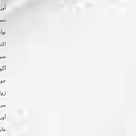
آوریل
دسامب
نوامب
اکتبر 
سپتام
آگوس
جولای
ژوئن 
می 022
آوریل
مارس