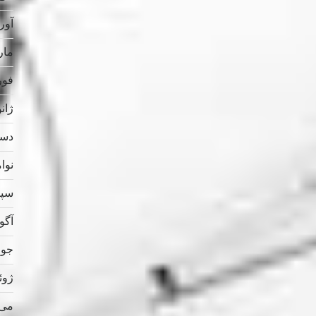
آوریل
مارس
فوریه
ژانویه
دسامب
نوامب
سپتام
آگوس
جولای
ژوئن 
می 023