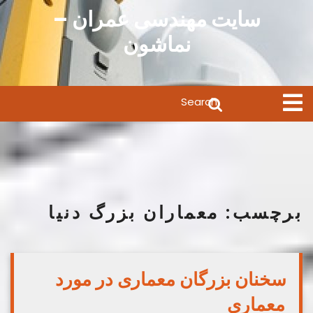
Ski
سایت مهندسی عمران –
t
نماشون
conten
Search
Open
Menu
for:
برچسب:
معماران بزرگ دنیا
سخنان بزرگان معماری در مورد
معماری